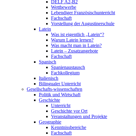
DELF A2-B2
Wettbewerbe
Lebendiger Französischunterricht
Fachschaft
Vorstellung der Augustinerschule
Latein
Was ist eigentlich „Latein“?
Warum Latein lernen?
Was macht man in Latein?
Latein – Zusatzangebote
Fachschaft
Spanisch
Spanienaustausch
Fachkollegium
Italienisch
Bilingualer Unterricht
Gesellschafts-wissenschaften
Politik und Wirtschaft
Geschichte
Unterricht
Geschichte vor Ort
Veranstaltungen und Projekte
Geographie
Kenntnissbereiche
Fachschaft