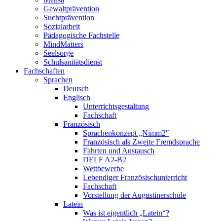
Gewaltprävention
Suchtprävention
Sozialarbeit
Pädagogische Fachstelle
MindMatters
Seelsorge
Schulsanitätsdienst
Fachschaften
Sprachen
Deutsch
Englisch
Unterrichtsgestaltung
Fachschaft
Französisch
Sprachenkonzept „Nimm2″
Französisch als Zweite Fremdsprache
Fahrten und Austausch
DELF A2-B2
Wettbewerbe
Lebendiger Französischunterricht
Fachschaft
Vorstellung der Augustinerschule
Latein
Was ist eigentlich „Latein“?