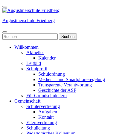
Weiter
zum
Inhalt
Augustinerschule Friedberg
(Enter
drücken)
Suchen
nach:
Willkommen
Aktuelles
Kalender
Leitbild
Schulprofil
Schulordnung
Medien – und Smartphoneregelung
Transparente Verantwortung
Geschichte der ASF
Für Grundschuleltern
Gemeinschaft
Schülervertretung
Aufgaben
Kontakt
Elternvertretung
Schulleitung
Pädagogisches Kollegium