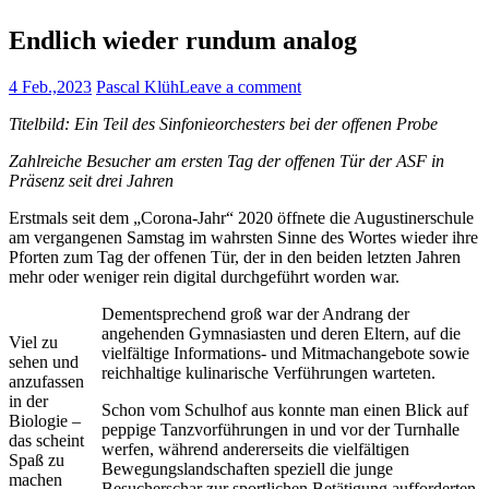
Endlich wieder rundum analog
4 Feb.,2023
Pascal Klüh
Leave a comment
Titelbild: Ein Teil des Sinfonieorchesters bei der offenen Probe
Zahlreiche Besucher am ersten Tag der offenen Tür der ASF in
Präsenz seit drei Jahren
Erstmals seit dem „Corona-Jahr“ 2020 öffnete die Augustinerschule
am vergangenen Samstag im wahrsten Sinne des Wortes wieder ihre
Pforten zum Tag der offenen Tür, der in den beiden letzten Jahren
mehr oder weniger rein digital durchgeführt worden war.
Dementsprechend groß war der Andrang der
angehenden Gymnasiasten und deren Eltern, auf die
Viel zu
vielfältige Informations- und Mitmachangebote sowie
sehen und
reichhaltige kulinarische Verführungen warteten.
anzufassen
in der
Schon vom Schulhof aus konnte man einen Blick auf
Biologie –
peppige Tanzvorführungen in und vor der Turnhalle
das scheint
werfen, während andererseits die vielfältigen
Spaß zu
Bewegungslandschaften speziell die junge
machen
Besucherschar zur sportlichen Betätigung aufforderten.