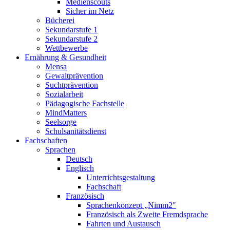
Medienscouts
Sicher im Netz
Bücherei
Sekundarstufe 1
Sekundarstufe 2
Wettbewerbe
Ernährung & Gesundheit
Mensa
Gewaltprävention
Suchtprävention
Sozialarbeit
Pädagogische Fachstelle
MindMatters
Seelsorge
Schulsanitätsdienst
Fachschaften
Sprachen
Deutsch
Englisch
Unterrichtsgestaltung
Fachschaft
Französisch
Sprachenkonzept „Nimm2″
Französisch als Zweite Fremdsprache
Fahrten und Austausch