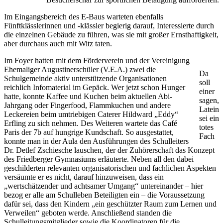
Im Eingangsbereich des E-Baus warteten ebenfalls
Fünftklässlerinnen und -klässler begierig darauf, Interessierte durch
die einzelnen Gebäude zu führen, was sie mit großer Ernsthaftigkeit,
aber durchaus auch mit Witz taten.
Im Foyer hatten mit dem Förderverein und der Vereinigung
Ehemaliger Augustinerschüler (V.E.A.) zwei die
Da
Schulgemeinde aktiv unterstützende Organisationen
soll
reichlich Infomaterial im Gepäck. Wer jetzt schon Hunger
einer
hatte, konnte Kaffee und Kuchen beim aktuellen Abi-
sagen,
Jahrgang oder Fingerfood, Flammkuchen und andere
Latein
Leckereien beim umtriebigen Caterer Hildward „Eddy“
sei ein
Erfling zu sich nehmen. Des Weiteren wartete das Café
totes
Paris der 7b auf hungrige Kundschaft. So ausgestattet,
Fach
konnte man in der Aula den Ausführungen des Schulleiters
Dr. Detlef Zschiesche lauschen, der der Zuhörerschaft das Konzept
des Friedberger Gymnasiums erläuterte. Neben all den dabei
geschilderten relevanten organisatorischen und fachlichen Aspekten
versäumte er es nicht, darauf hinzuweisen, dass ein
„wertschätzender und achtsamer Umgang“ untereinander – hier
bezog er alle am Schulleben Beteiligten ein – die Voraussetzung
dafür sei, dass den Kindern „ein geschützter Raum zum Lernen und
Verweilen“ geboten werde. Anschließend standen die
Schulleitungsmitglieder sowie die Koordinatoren für die