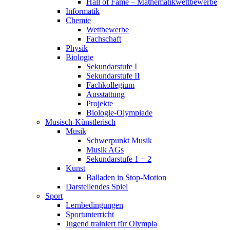
Hall of Fame – Mathematikwettbewerbe
Informatik
Chemie
Wettbewerbe
Fachschaft
Physik
Biologie
Sekundarstufe I
Sekundarstufe II
Fachkollegium
Ausstattung
Projekte
Biologie-Olympiade
Musisch-Künstlerisch
Musik
Schwerpunkt Musik
Musik AGs
Sekundarstufe 1 + 2
Kunst
Balladen in Stop-Motion
Darstellendes Spiel
Sport
Lernbedingungen
Sportunterricht
Jugend trainiert für Olympia