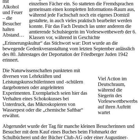
mit
einzelnen Fächer ein. So statteten die Fremdsprachen
Alkohol
gemeinsam einen kompletten Informations-Raum aus,
und Feuer
während jede Fachschaft noch ein eigenes Domizil
– die
gestaltete, in auch vieles praktisch bearbeitet werden
Besucher
konnte. Für das Fach Deutsch las unter anderem die
halten
amtierende Schulsiegerin im Vorlesewettbewerb der 6.
Abstand…
Klassen vor, während in Geschichte
„Erinnerungskultur“ das Stichwort war: Dort wurde an die
bewegende Gedenkveranstaltung vom letzten September anlässlich
des 80. Jahrestages der Deportation der Friedberger Juden 1942
erinnert.
Die Naturwissenschaften punkteten mit
diversen von Lehrkräften und
Viel Action im
Leistungskursschülerinnen und -schülern
Deutschraum,
dargebotenen oder angeleiteten
während die
Experimenten. Exemplarisch seien hier das
Siegerin des
Verhalten eines Schokokusses bei
Vorlesewettbewerbs
Unterdruck, das Mikroskopieren von
auf ihren Auftritt
Wasserpest oder die „chemische Saftbar“
wartet
erwähnt.
Abgerundet wurde der Tag für manche kleinen Besucherinnen und
Besucher mit dem Kauf eines Buches beim Flohmarkt der
Schulbücherei und der Bücher Club-AG oder einer Augustiner-