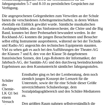
Jahrgangsstufen 5-7 und 8-10 zu persönlichen Gesprächen zur
Verfügung.
Die angesprochenen Gelegenheiten zum Verweilen an der Schule
bieten die verschiedenen Arbeitsgemeinschaften, in deren Wirken
ebenfalls ein Einblick gewährt wurde. Sämtliche musikalischen
Aushängeschilder, also das Sinfonieorchester, die Chöre und die Big
Band, konnten bei ihrer Probenarbeit bewundert werden. In der
Rockband-AG konnten die jungen Besucherinnen und Besucher
selbst eifrig Instrumente ausprobieren, während sie bei der Technik-
und Radio-AG angesichts des technischen Equipments staunten.
Viel zu sehen gab es auch bei den Aufführungen der Theater-AG
der Klassen 7 und 8, den von der Klasse 5b dargebotenen
französischen Szenen, den Lego-Robotern der Informatiker, der
Jahrbuch-AG, der Sanitäts-AG und den durchweg beeindruckenden
Ergebnissen aus dem Kunstunterricht sämtlicher Jahrgangsstufen.
Ernsthafter ging es bei der Lernberatung, dem noch
ziemlich jungen Konzept der Lernzeit für die
Schüler
Unterstufe, sowie der für eine Schule dieser Größe
des
unverzichtbaren Schulseelsorge, dem
Chemie-
Sozialpädagogikbereich und den Schüler-Mediatoren
LK Q1 bei
zu.
einem
Versuch
Den größten Raum nahmen selbstverständlich die