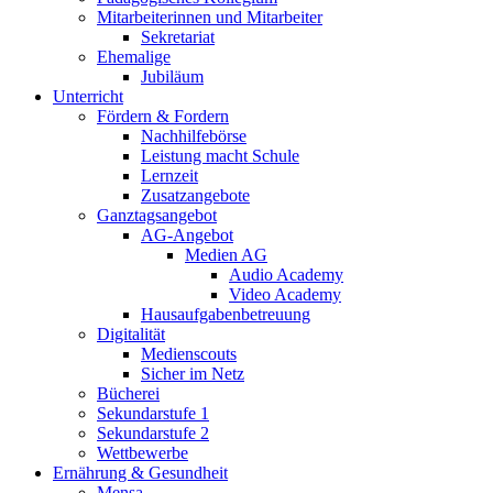
Mitarbeiterinnen und Mitarbeiter
Sekretariat
Ehemalige
Jubiläum
Unterricht
Fördern & Fordern
Nachhilfebörse
Leistung macht Schule
Lernzeit
Zusatzangebote
Ganztagsangebot
AG-Angebot
Medien AG
Audio Academy
Video Academy
Hausaufgabenbetreuung
Digitalität
Medienscouts
Sicher im Netz
Bücherei
Sekundarstufe 1
Sekundarstufe 2
Wettbewerbe
Ernährung & Gesundheit
Mensa