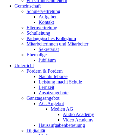
Für Grundschuleltern
Gemeinschaft
Schülervertretung
Aufgaben
Kontakt
Elternvertretung
Schulleitung
Pädagogisches Kollegium
Mitarbeiterinnen und Mitarbeiter
Sekretariat
Ehemalige
Jubiläum
Unterricht
Fördern & Fordern
Nachhilfebörse
Leistung macht Schule
Lernzeit
Zusatzangebote
Ganztagsangebot
AG-Angebot
Medien AG
Audio Academy
Video Academy
Hausaufgabenbetreuung
Digitalität