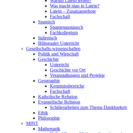
Warum Latein lernen?
Was macht man in Latein?
Latein – Zusatzangebote
Fachschaft
Spanisch
Spanienaustausch
Fachkollegium
Italienisch
Bilingualer Unterricht
Gesellschafts-wissenschaften
Politik und Wirtschaft
Geschichte
Unterricht
Geschichte vor Ort
Veranstaltungen und Projekte
Geographie
Kenntnissbereiche
Fachschaft
Katholische Religion
Evangelische Religion
Schülerarbeiten zum Thema Dankbarkeit
Ethik
Philosophie
MINT
Mathematik