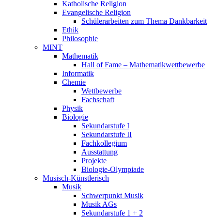
Katholische Religion
Evangelische Religion
Schülerarbeiten zum Thema Dankbarkeit
Ethik
Philosophie
MINT
Mathematik
Hall of Fame – Mathematikwettbewerbe
Informatik
Chemie
Wettbewerbe
Fachschaft
Physik
Biologie
Sekundarstufe I
Sekundarstufe II
Fachkollegium
Ausstattung
Projekte
Biologie-Olympiade
Musisch-Künstlerisch
Musik
Schwerpunkt Musik
Musik AGs
Sekundarstufe 1 + 2