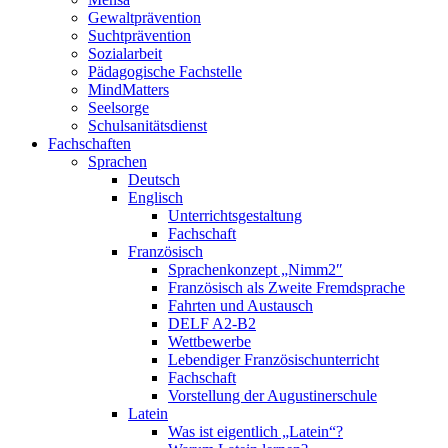
Gewaltprävention
Suchtprävention
Sozialarbeit
Pädagogische Fachstelle
MindMatters
Seelsorge
Schulsanitätsdienst
Fachschaften
Sprachen
Deutsch
Englisch
Unterrichtsgestaltung
Fachschaft
Französisch
Sprachenkonzept „Nimm2″
Französisch als Zweite Fremdsprache
Fahrten und Austausch
DELF A2-B2
Wettbewerbe
Lebendiger Französischunterricht
Fachschaft
Vorstellung der Augustinerschule
Latein
Was ist eigentlich „Latein“?