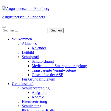
Weiter
zum
Inhalt
Augustinerschule Friedberg
(Enter
drücken)
Suchen
nach:
Willkommen
Aktuelles
Kalender
Leitbild
Schulprofil
Schulordnung
Medien – und Smartphoneregelung
Transparente Verantwortung
Geschichte der ASF
Für Grundschuleltern
Gemeinschaft
Schülervertretung
Aufgaben
Kontakt
Elternvertretung
Schulleitung
Pädagogisches Kollegium