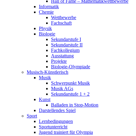
Hall of Fame – Mathematikwettbewerbe
Informatik
Chemie
Wettbewerbe
Fachschaft
Physik
Biologie
Sekundarstufe I
Sekundarstufe II
Fachkollegium
Ausstattung
Projekte
Biologie-Olympiade
Musisch-Künstlerisch
Musik
Schwerpunkt Musik
Musik AGs
Sekundarstufe 1 + 2
Kunst
Balladen in Stop-Motion
Darstellendes Spiel
Sport
Lernbedingungen
Sportunterricht
Jugend trainiert für Olympia