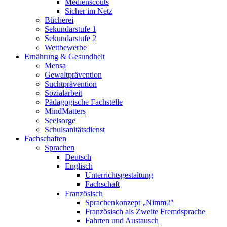
Medienscouts
Sicher im Netz
Bücherei
Sekundarstufe 1
Sekundarstufe 2
Wettbewerbe
Ernährung & Gesundheit
Mensa
Gewaltprävention
Suchtprävention
Sozialarbeit
Pädagogische Fachstelle
MindMatters
Seelsorge
Schulsanitätsdienst
Fachschaften
Sprachen
Deutsch
Englisch
Unterrichtsgestaltung
Fachschaft
Französisch
Sprachenkonzept „Nimm2″
Französisch als Zweite Fremdsprache
Fahrten und Austausch