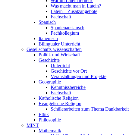
Warum Latein lernen?
Was macht man in Latein?
Latein – Zusatzangebote
Fachschaft
Spanisch
Spanienaustausch
Fachkollegium
Italienisch
Bilingualer Unterricht
Gesellschafts-wissenschaften
Politik und Wirtschaft
Geschichte
Unterricht
Geschichte vor Ort
Veranstaltungen und Projekte
Geographie
Kenntnissbereiche
Fachschaft
Katholische Religion
Evangelische Religion
Schülerarbeiten zum Thema Dankbarkeit
Ethik
Philosophie
MINT
Mathematik