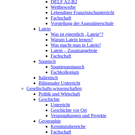
DELF A2-B2
Wettbewerbe
Lebendiger Französischunterricht
Fachschaft
Vorstellung der Augustinerschule
Latein
Was ist eigentlich „Latein“?
Warum Latein lernen?
Was macht man in Latein?
Latein – Zusatzangebote
Fachschaft
Spanisch
Spanienaustausch
Fachkollegium
Italienisch
Bilingualer Unterricht
Gesellschafts-wissenschaften
Politik und Wirtschaft
Geschichte
Unterricht
Geschichte vor Ort
Veranstaltungen und Projekte
Geographie
Kenntnissbereiche
Fachschaft