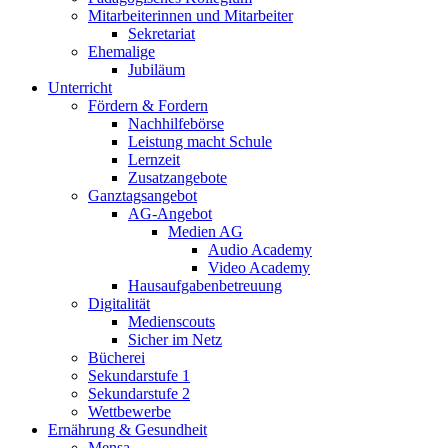
Mitarbeiterinnen und Mitarbeiter
Sekretariat
Ehemalige
Jubiläum
Unterricht
Fördern & Fordern
Nachhilfebörse
Leistung macht Schule
Lernzeit
Zusatzangebote
Ganztagsangebot
AG-Angebot
Medien AG
Audio Academy
Video Academy
Hausaufgabenbetreuung
Digitalität
Medienscouts
Sicher im Netz
Bücherei
Sekundarstufe 1
Sekundarstufe 2
Wettbewerbe
Ernährung & Gesundheit
Mensa