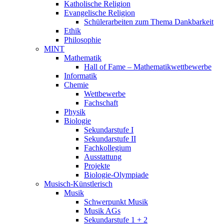
Katholische Religion
Evangelische Religion
Schülerarbeiten zum Thema Dankbarkeit
Ethik
Philosophie
MINT
Mathematik
Hall of Fame – Mathematikwettbewerbe
Informatik
Chemie
Wettbewerbe
Fachschaft
Physik
Biologie
Sekundarstufe I
Sekundarstufe II
Fachkollegium
Ausstattung
Projekte
Biologie-Olympiade
Musisch-Künstlerisch
Musik
Schwerpunkt Musik
Musik AGs
Sekundarstufe 1 + 2