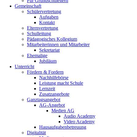
Für Grundschuleltern
Gemeinschaft
Schülervertretung
Aufgaben
Kontakt
Elternvertretung
Schulleitung
Pädagogisches Kollegium
Mitarbeiterinnen und Mitarbeiter
Sekretariat
Ehemalige
Jubiläum
Unterricht
Fördern & Fordern
Nachhilfebörse
Leistung macht Schule
Lernzeit
Zusatzangebote
Ganztagsangebot
AG-Angebot
Medien AG
Audio Academy
Video Academy
Hausaufgabenbetreuung
Digitalität