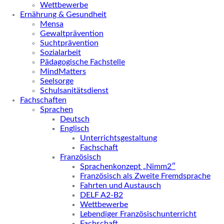
Wettbewerbe
Ernährung & Gesundheit
Mensa
Gewaltprävention
Suchtprävention
Sozialarbeit
Pädagogische Fachstelle
MindMatters
Seelsorge
Schulsanitätsdienst
Fachschaften
Sprachen
Deutsch
Englisch
Unterrichtsgestaltung
Fachschaft
Französisch
Sprachenkonzept „Nimm2″
Französisch als Zweite Fremdsprache
Fahrten und Austausch
DELF A2-B2
Wettbewerbe
Lebendiger Französischunterricht
Fachschaft