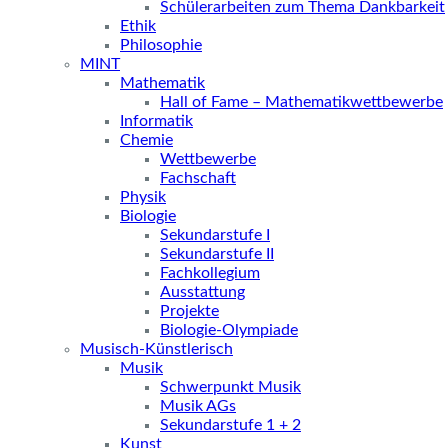
Schülerarbeiten zum Thema Dankbarkeit
Ethik
Philosophie
MINT
Mathematik
Hall of Fame – Mathematikwettbewerbe
Informatik
Chemie
Wettbewerbe
Fachschaft
Physik
Biologie
Sekundarstufe I
Sekundarstufe II
Fachkollegium
Ausstattung
Projekte
Biologie-Olympiade
Musisch-Künstlerisch
Musik
Schwerpunkt Musik
Musik AGs
Sekundarstufe 1 + 2
Kunst