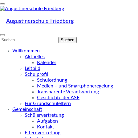
Weiter
zum
Inhalt
(Enter
Augustinerschule Friedberg
drücken)
Suchen
nach:
Willkommen
Aktuelles
Kalender
Leitbild
Schulprofil
Schulordnung
Medien – und Smartphoneregelung
Transparente Verantwortung
Geschichte der ASF
Für Grundschuleltern
Gemeinschaft
Schülervertretung
Aufgaben
Kontakt
Elternvertretung