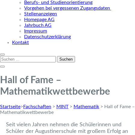
Berufs- und Studienorientierung
Vorgehen bei vergessenen Zugangsdaten
Stellenanzeigen
Homepage AG
Jahrbuch AG
Impressum
Datenschutzerklärung
Kontakt
Suchen
nach:
Hall of Fame –
Mathematikwettbewerbe
Startseite
>
Fachschaften
>
MINT
>
Mathematik
>
Hall of Fame –
Mathematikwettbewerbe
Seit vielen Jahren nehmen die Schülerinnen und
Schüler der Augustinerschule mit großem Erfolg an