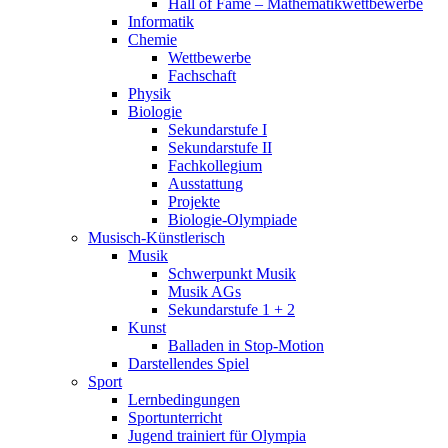
Hall of Fame – Mathematikwettbewerbe
Informatik
Chemie
Wettbewerbe
Fachschaft
Physik
Biologie
Sekundarstufe I
Sekundarstufe II
Fachkollegium
Ausstattung
Projekte
Biologie-Olympiade
Musisch-Künstlerisch
Musik
Schwerpunkt Musik
Musik AGs
Sekundarstufe 1 + 2
Kunst
Balladen in Stop-Motion
Darstellendes Spiel
Sport
Lernbedingungen
Sportunterricht
Jugend trainiert für Olympia