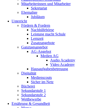
Mitarbeiterinnen und Mitarbeiter
Sekretariat
Ehemalige
Jubiläum
Unterricht
Fördern & Fordern
Nachhilfebörse
Leistung macht Schule
Lernzeit
Zusatzangebote
Ganztagsangebot
AG-Angebot
Medien AG
Audio Academy
Video Academy
Hausaufgabenbetreuung
Digitalität
Medienscouts
Sicher im Netz
Bücherei
Sekundarstufe 1
Sekundarstufe 2
Wettbewerbe
Ernährung & Gesundheit
Mensa