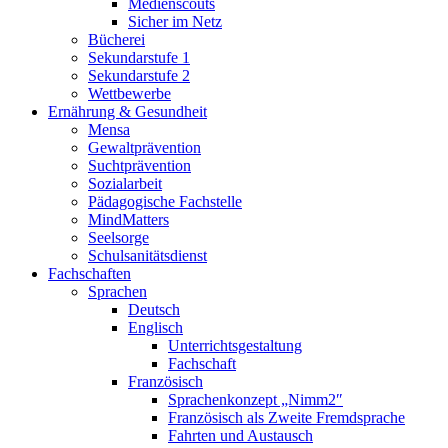
Medienscouts
Sicher im Netz
Bücherei
Sekundarstufe 1
Sekundarstufe 2
Wettbewerbe
Ernährung & Gesundheit
Mensa
Gewaltprävention
Suchtprävention
Sozialarbeit
Pädagogische Fachstelle
MindMatters
Seelsorge
Schulsanitätsdienst
Fachschaften
Sprachen
Deutsch
Englisch
Unterrichtsgestaltung
Fachschaft
Französisch
Sprachenkonzept „Nimm2″
Französisch als Zweite Fremdsprache
Fahrten und Austausch