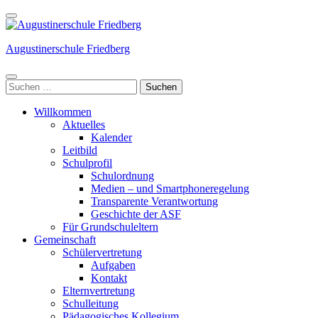
Weiter
zum
Inhalt
Augustinerschule Friedberg
(Enter
drücken)
Suchen
nach:
Willkommen
Aktuelles
Kalender
Leitbild
Schulprofil
Schulordnung
Medien – und Smartphoneregelung
Transparente Verantwortung
Geschichte der ASF
Für Grundschuleltern
Gemeinschaft
Schülervertretung
Aufgaben
Kontakt
Elternvertretung
Schulleitung
Pädagogisches Kollegium