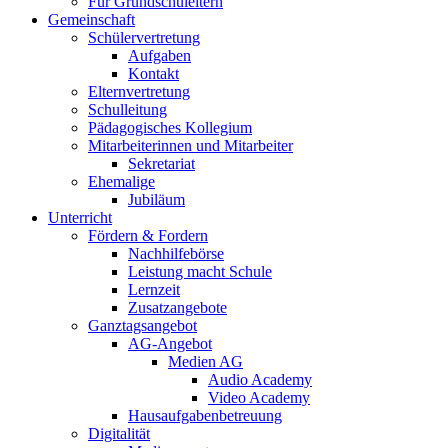
Für Grundschuleltern
Gemeinschaft
Schülervertretung
Aufgaben
Kontakt
Elternvertretung
Schulleitung
Pädagogisches Kollegium
Mitarbeiterinnen und Mitarbeiter
Sekretariat
Ehemalige
Jubiläum
Unterricht
Fördern & Fordern
Nachhilfebörse
Leistung macht Schule
Lernzeit
Zusatzangebote
Ganztagsangebot
AG-Angebot
Medien AG
Audio Academy
Video Academy
Hausaufgabenbetreuung
Digitalität