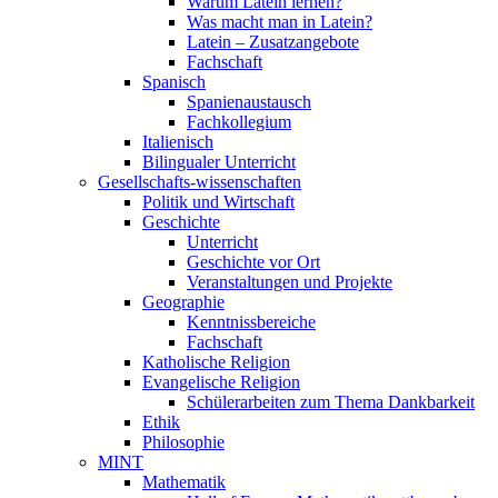
Warum Latein lernen?
Was macht man in Latein?
Latein – Zusatzangebote
Fachschaft
Spanisch
Spanienaustausch
Fachkollegium
Italienisch
Bilingualer Unterricht
Gesellschafts-wissenschaften
Politik und Wirtschaft
Geschichte
Unterricht
Geschichte vor Ort
Veranstaltungen und Projekte
Geographie
Kenntnissbereiche
Fachschaft
Katholische Religion
Evangelische Religion
Schülerarbeiten zum Thema Dankbarkeit
Ethik
Philosophie
MINT
Mathematik