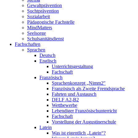
Gewaltprävention
Suchtprävention
Sozialarbeit
Pädagogische Fachstelle
MindMatters
Seelsorge
Schulsanitätsdienst
Fachschaften
Sprachen
Deutsch
Englisch
Unterrichtsgestaltung
Fachschaft
Französisch
Sprachenkonzept „Nimm2″
Französisch als Zweite Fremdsprache
Fahrten und Austausch
DELF A2-B2
Wettbewerbe
Lebendiger Französischunterricht
Fachschaft
Vorstellung der Augustinerschule
Latein
Was ist eigentlich „Latein“?