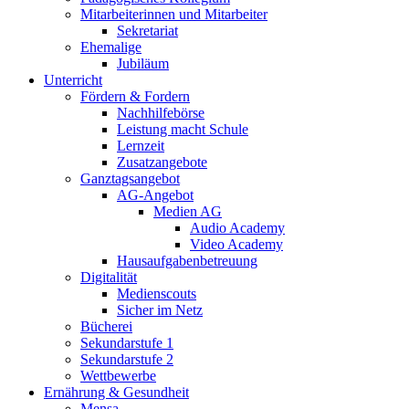
Mitarbeiterinnen und Mitarbeiter
Sekretariat
Ehemalige
Jubiläum
Unterricht
Fördern & Fordern
Nachhilfebörse
Leistung macht Schule
Lernzeit
Zusatzangebote
Ganztagsangebot
AG-Angebot
Medien AG
Audio Academy
Video Academy
Hausaufgabenbetreuung
Digitalität
Medienscouts
Sicher im Netz
Bücherei
Sekundarstufe 1
Sekundarstufe 2
Wettbewerbe
Ernährung & Gesundheit
Mensa