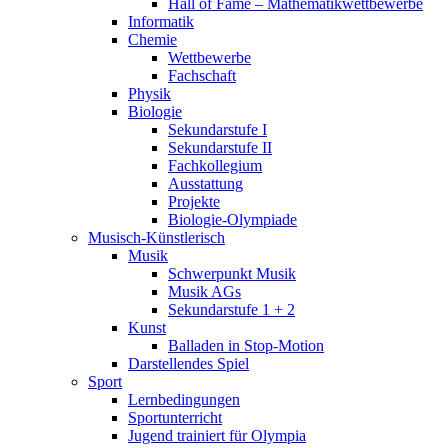
Hall of Fame – Mathematikwettbewerbe
Informatik
Chemie
Wettbewerbe
Fachschaft
Physik
Biologie
Sekundarstufe I
Sekundarstufe II
Fachkollegium
Ausstattung
Projekte
Biologie-Olympiade
Musisch-Künstlerisch
Musik
Schwerpunkt Musik
Musik AGs
Sekundarstufe 1 + 2
Kunst
Balladen in Stop-Motion
Darstellendes Spiel
Sport
Lernbedingungen
Sportunterricht
Jugend trainiert für Olympia