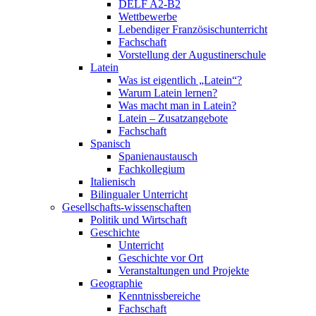
DELF A2-B2
Wettbewerbe
Lebendiger Französischunterricht
Fachschaft
Vorstellung der Augustinerschule
Latein
Was ist eigentlich „Latein“?
Warum Latein lernen?
Was macht man in Latein?
Latein – Zusatzangebote
Fachschaft
Spanisch
Spanienaustausch
Fachkollegium
Italienisch
Bilingualer Unterricht
Gesellschafts-wissenschaften
Politik und Wirtschaft
Geschichte
Unterricht
Geschichte vor Ort
Veranstaltungen und Projekte
Geographie
Kenntnissbereiche
Fachschaft