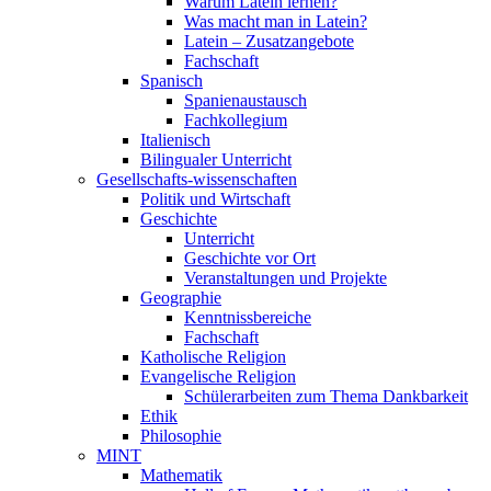
Warum Latein lernen?
Was macht man in Latein?
Latein – Zusatzangebote
Fachschaft
Spanisch
Spanienaustausch
Fachkollegium
Italienisch
Bilingualer Unterricht
Gesellschafts-wissenschaften
Politik und Wirtschaft
Geschichte
Unterricht
Geschichte vor Ort
Veranstaltungen und Projekte
Geographie
Kenntnissbereiche
Fachschaft
Katholische Religion
Evangelische Religion
Schülerarbeiten zum Thema Dankbarkeit
Ethik
Philosophie
MINT
Mathematik