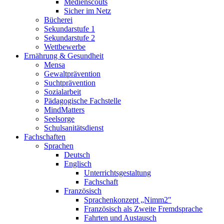
Medienscouts
Sicher im Netz
Bücherei
Sekundarstufe 1
Sekundarstufe 2
Wettbewerbe
Ernährung & Gesundheit
Mensa
Gewaltprävention
Suchtprävention
Sozialarbeit
Pädagogische Fachstelle
MindMatters
Seelsorge
Schulsanitätsdienst
Fachschaften
Sprachen
Deutsch
Englisch
Unterrichtsgestaltung
Fachschaft
Französisch
Sprachenkonzept „Nimm2″
Französisch als Zweite Fremdsprache
Fahrten und Austausch