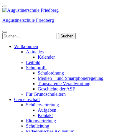
Weiter
zum
Inhalt
Augustinerschule Friedberg
(Enter
drücken)
Suchen
nach:
Willkommen
Aktuelles
Kalender
Leitbild
Schulprofil
Schulordnung
Medien – und Smartphoneregelung
Transparente Verantwortung
Geschichte der ASF
Für Grundschuleltern
Gemeinschaft
Schülervertretung
Aufgaben
Kontakt
Elternvertretung
Schulleitung
Pädagogisches Kollegium