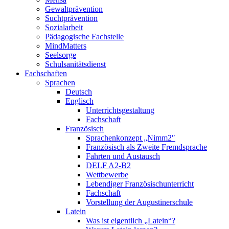
Gewaltprävention
Suchtprävention
Sozialarbeit
Pädagogische Fachstelle
MindMatters
Seelsorge
Schulsanitätsdienst
Fachschaften
Sprachen
Deutsch
Englisch
Unterrichtsgestaltung
Fachschaft
Französisch
Sprachenkonzept „Nimm2″
Französisch als Zweite Fremdsprache
Fahrten und Austausch
DELF A2-B2
Wettbewerbe
Lebendiger Französischunterricht
Fachschaft
Vorstellung der Augustinerschule
Latein
Was ist eigentlich „Latein“?