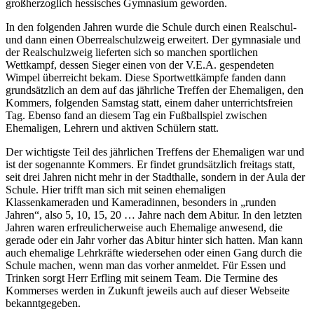
großherzoglich hessisches Gymnasium geworden.
In den folgenden Jahren wurde die Schule durch einen Realschul-
und dann einen Oberrealschulzweig erweitert. Der gymnasiale und
der Realschulzweig lieferten sich so manchen sportlichen
Wettkampf, dessen Sieger einen von der V.E.A. gespendeten
Wimpel überreicht bekam. Diese Sportwettkämpfe fanden dann
grundsätzlich an dem auf das jährliche Treffen der Ehemaligen, den
Kommers, folgenden Samstag statt, einem daher unterrichtsfreien
Tag. Ebenso fand an diesem Tag ein Fußballspiel zwischen
Ehemaligen, Lehrern und aktiven Schülern statt.
Der wichtigste Teil des jährlichen Treffens der Ehemaligen war und
ist der sogenannte Kommers. Er findet grundsätzlich freitags statt,
seit drei Jahren nicht mehr in der Stadthalle, sondern in der Aula der
Schule. Hier trifft man sich mit seinen ehemaligen
Klassenkameraden und Kameradinnen, besonders in „runden
Jahren“, also 5, 10, 15, 20 … Jahre nach dem Abitur. In den letzten
Jahren waren erfreulicherweise auch Ehemalige anwesend, die
gerade oder ein Jahr vorher das Abitur hinter sich hatten. Man kann
auch ehemalige Lehrkräfte wiedersehen oder einen Gang durch die
Schule machen, wenn man das vorher anmeldet. Für Essen und
Trinken sorgt Herr Erfling mit seinem Team. Die Termine des
Kommerses werden in Zukunft jeweils auch auf dieser Webseite
bekanntgegeben.