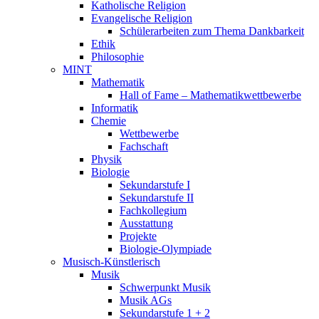
Katholische Religion
Evangelische Religion
Schülerarbeiten zum Thema Dankbarkeit
Ethik
Philosophie
MINT
Mathematik
Hall of Fame – Mathematikwettbewerbe
Informatik
Chemie
Wettbewerbe
Fachschaft
Physik
Biologie
Sekundarstufe I
Sekundarstufe II
Fachkollegium
Ausstattung
Projekte
Biologie-Olympiade
Musisch-Künstlerisch
Musik
Schwerpunkt Musik
Musik AGs
Sekundarstufe 1 + 2