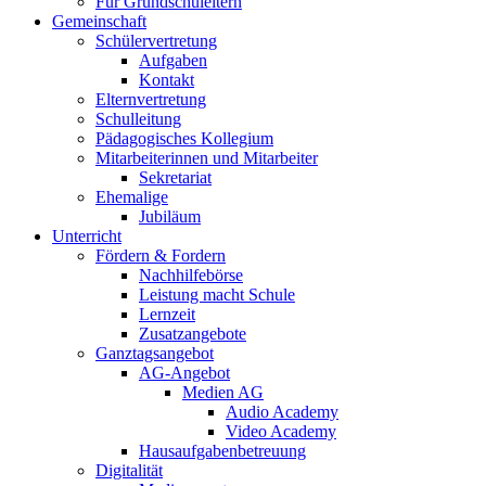
Für Grundschuleltern
Gemeinschaft
Schülervertretung
Aufgaben
Kontakt
Elternvertretung
Schulleitung
Pädagogisches Kollegium
Mitarbeiterinnen und Mitarbeiter
Sekretariat
Ehemalige
Jubiläum
Unterricht
Fördern & Fordern
Nachhilfebörse
Leistung macht Schule
Lernzeit
Zusatzangebote
Ganztagsangebot
AG-Angebot
Medien AG
Audio Academy
Video Academy
Hausaufgabenbetreuung
Digitalität