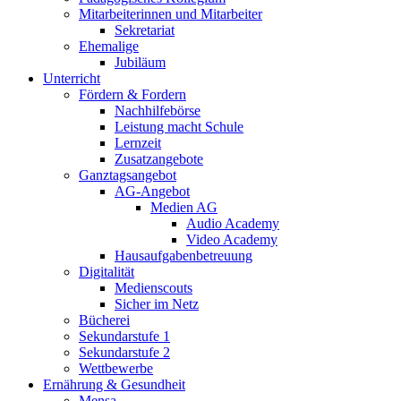
Mitarbeiterinnen und Mitarbeiter
Sekretariat
Ehemalige
Jubiläum
Unterricht
Fördern & Fordern
Nachhilfebörse
Leistung macht Schule
Lernzeit
Zusatzangebote
Ganztagsangebot
AG-Angebot
Medien AG
Audio Academy
Video Academy
Hausaufgabenbetreuung
Digitalität
Medienscouts
Sicher im Netz
Bücherei
Sekundarstufe 1
Sekundarstufe 2
Wettbewerbe
Ernährung & Gesundheit
Mensa