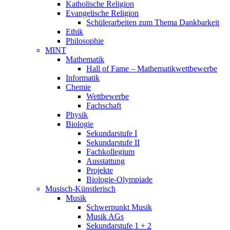
Katholische Religion
Evangelische Religion
Schülerarbeiten zum Thema Dankbarkeit
Ethik
Philosophie
MINT
Mathematik
Hall of Fame – Mathematikwettbewerbe
Informatik
Chemie
Wettbewerbe
Fachschaft
Physik
Biologie
Sekundarstufe I
Sekundarstufe II
Fachkollegium
Ausstattung
Projekte
Biologie-Olympiade
Musisch-Künstlerisch
Musik
Schwerpunkt Musik
Musik AGs
Sekundarstufe 1 + 2