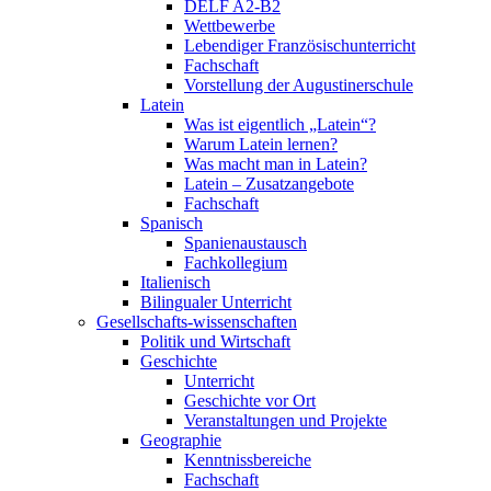
DELF A2-B2
Wettbewerbe
Lebendiger Französischunterricht
Fachschaft
Vorstellung der Augustinerschule
Latein
Was ist eigentlich „Latein“?
Warum Latein lernen?
Was macht man in Latein?
Latein – Zusatzangebote
Fachschaft
Spanisch
Spanienaustausch
Fachkollegium
Italienisch
Bilingualer Unterricht
Gesellschafts-wissenschaften
Politik und Wirtschaft
Geschichte
Unterricht
Geschichte vor Ort
Veranstaltungen und Projekte
Geographie
Kenntnissbereiche
Fachschaft