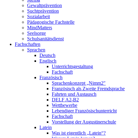
Gewaltprävention
Suchtprävention
Sozialarbeit
Pädagogische Fachstelle
MindMatters
Seelsorge
Schulsanitätsdienst
Fachschaften
Sprachen
Deutsch
Englisch
Unterrichtsgestaltung
Fachschaft
Französisch
Sprachenkonzept „Nimm2″
Französisch als Zweite Fremdsprache
Fahrten und Austausch
DELF A2-B2
Wettbewerbe
Lebendiger Französischunterricht
Fachschaft
Vorstellung der Augustinerschule
Latein
Was ist eigentlich „Latein“?