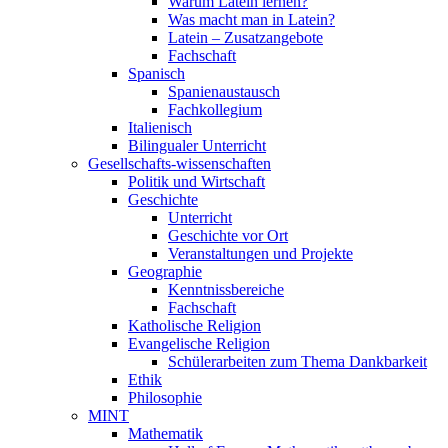
Warum Latein lernen?
Was macht man in Latein?
Latein – Zusatzangebote
Fachschaft
Spanisch
Spanienaustausch
Fachkollegium
Italienisch
Bilingualer Unterricht
Gesellschafts-wissenschaften
Politik und Wirtschaft
Geschichte
Unterricht
Geschichte vor Ort
Veranstaltungen und Projekte
Geographie
Kenntnissbereiche
Fachschaft
Katholische Religion
Evangelische Religion
Schülerarbeiten zum Thema Dankbarkeit
Ethik
Philosophie
MINT
Mathematik