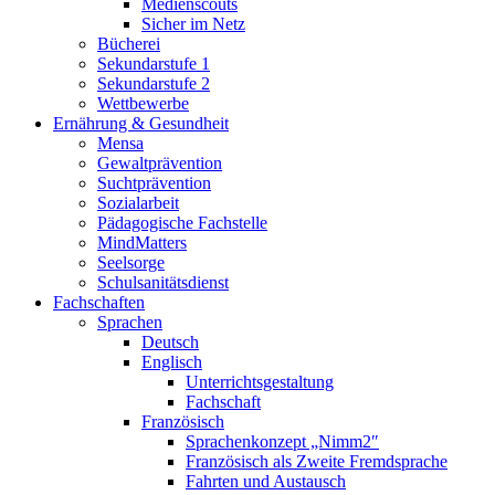
Medienscouts
Sicher im Netz
Bücherei
Sekundarstufe 1
Sekundarstufe 2
Wettbewerbe
Ernährung & Gesundheit
Mensa
Gewaltprävention
Suchtprävention
Sozialarbeit
Pädagogische Fachstelle
MindMatters
Seelsorge
Schulsanitätsdienst
Fachschaften
Sprachen
Deutsch
Englisch
Unterrichtsgestaltung
Fachschaft
Französisch
Sprachenkonzept „Nimm2″
Französisch als Zweite Fremdsprache
Fahrten und Austausch