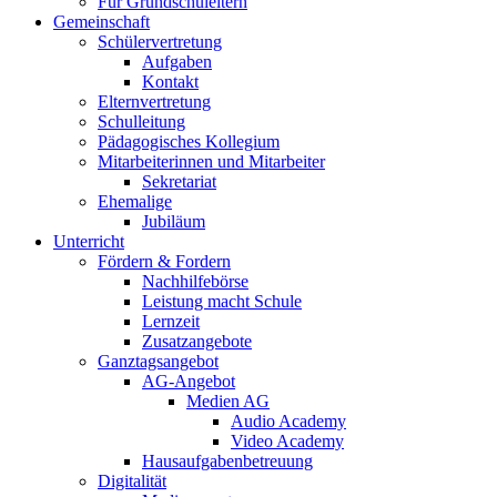
Für Grundschuleltern
Gemeinschaft
Schülervertretung
Aufgaben
Kontakt
Elternvertretung
Schulleitung
Pädagogisches Kollegium
Mitarbeiterinnen und Mitarbeiter
Sekretariat
Ehemalige
Jubiläum
Unterricht
Fördern & Fordern
Nachhilfebörse
Leistung macht Schule
Lernzeit
Zusatzangebote
Ganztagsangebot
AG-Angebot
Medien AG
Audio Academy
Video Academy
Hausaufgabenbetreuung
Digitalität