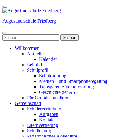
Weiter
zum
Inhalt
Augustinerschule Friedberg
(Enter
drücken)
Suchen
nach:
Willkommen
Aktuelles
Kalender
Leitbild
Schulprofil
Schulordnung
Medien – und Smartphoneregelung
Transparente Verantwortung
Geschichte der ASF
Für Grundschuleltern
Gemeinschaft
Schülervertretung
Aufgaben
Kontakt
Elternvertretung
Schulleitung
Pädagogisches Kollegium