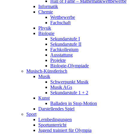
Hall of Fame – Mathematikwettbewerbe
Informatik
Chemie
Wettbewerbe
Fachschaft
Physik
Biologie
Sekundarstufe I
Sekundarstufe II
Fachkollegium
Ausstattung
Projekte
Biologie-Olympiade
Musisch-Künstlerisch
Musik
Schwerpunkt Musik
Musik AGs
Sekundarstufe 1 + 2
Kunst
Balladen in Stop-Motion
Darstellendes Spiel
Sport
Lernbedingungen
Sportunterricht
Jugend trainiert für Olympia