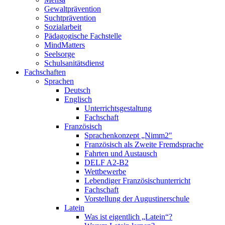
Gewaltprävention
Suchtprävention
Sozialarbeit
Pädagogische Fachstelle
MindMatters
Seelsorge
Schulsanitätsdienst
Fachschaften
Sprachen
Deutsch
Englisch
Unterrichtsgestaltung
Fachschaft
Französisch
Sprachenkonzept „Nimm2″
Französisch als Zweite Fremdsprache
Fahrten und Austausch
DELF A2-B2
Wettbewerbe
Lebendiger Französischunterricht
Fachschaft
Vorstellung der Augustinerschule
Latein
Was ist eigentlich „Latein“?