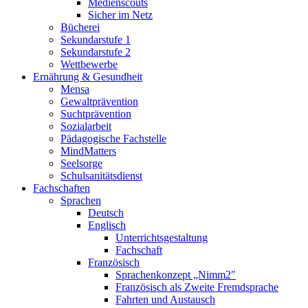
Medienscouts
Sicher im Netz
Bücherei
Sekundarstufe 1
Sekundarstufe 2
Wettbewerbe
Ernährung & Gesundheit
Mensa
Gewaltprävention
Suchtprävention
Sozialarbeit
Pädagogische Fachstelle
MindMatters
Seelsorge
Schulsanitätsdienst
Fachschaften
Sprachen
Deutsch
Englisch
Unterrichtsgestaltung
Fachschaft
Französisch
Sprachenkonzept „Nimm2″
Französisch als Zweite Fremdsprache
Fahrten und Austausch