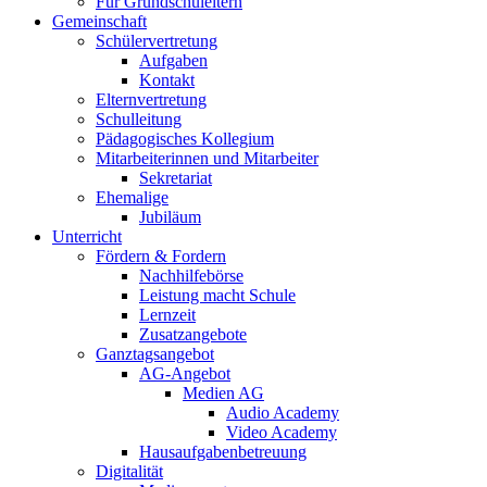
Für Grundschuleltern
Gemeinschaft
Schülervertretung
Aufgaben
Kontakt
Elternvertretung
Schulleitung
Pädagogisches Kollegium
Mitarbeiterinnen und Mitarbeiter
Sekretariat
Ehemalige
Jubiläum
Unterricht
Fördern & Fordern
Nachhilfebörse
Leistung macht Schule
Lernzeit
Zusatzangebote
Ganztagsangebot
AG-Angebot
Medien AG
Audio Academy
Video Academy
Hausaufgabenbetreuung
Digitalität