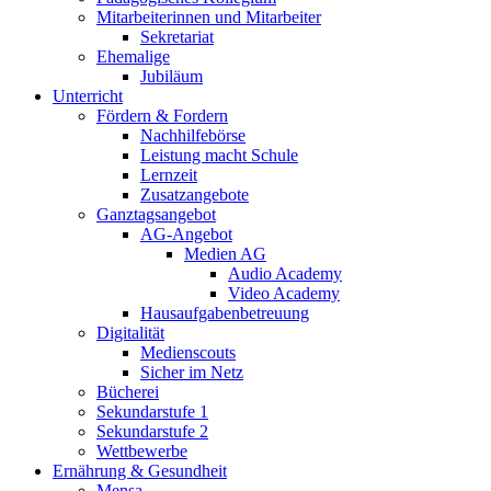
Mitarbeiterinnen und Mitarbeiter
Sekretariat
Ehemalige
Jubiläum
Unterricht
Fördern & Fordern
Nachhilfebörse
Leistung macht Schule
Lernzeit
Zusatzangebote
Ganztagsangebot
AG-Angebot
Medien AG
Audio Academy
Video Academy
Hausaufgabenbetreuung
Digitalität
Medienscouts
Sicher im Netz
Bücherei
Sekundarstufe 1
Sekundarstufe 2
Wettbewerbe
Ernährung & Gesundheit
Mensa