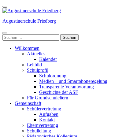
Weiter
zum
Inhalt
Augustinerschule Friedberg
(Enter
drücken)
Suchen
nach:
Willkommen
Aktuelles
Kalender
Leitbild
Schulprofil
Schulordnung
Medien – und Smartphoneregelung
Transparente Verantwortung
Geschichte der ASF
Für Grundschuleltern
Gemeinschaft
Schülervertretung
Aufgaben
Kontakt
Elternvertretung
Schulleitung
Pädagogisches Kollegium