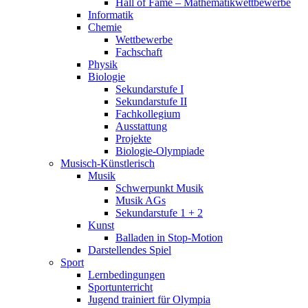
Hall of Fame – Mathematikwettbewerbe
Informatik
Chemie
Wettbewerbe
Fachschaft
Physik
Biologie
Sekundarstufe I
Sekundarstufe II
Fachkollegium
Ausstattung
Projekte
Biologie-Olympiade
Musisch-Künstlerisch
Musik
Schwerpunkt Musik
Musik AGs
Sekundarstufe 1 + 2
Kunst
Balladen in Stop-Motion
Darstellendes Spiel
Sport
Lernbedingungen
Sportunterricht
Jugend trainiert für Olympia