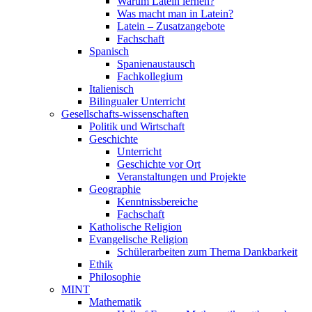
Warum Latein lernen?
Was macht man in Latein?
Latein – Zusatzangebote
Fachschaft
Spanisch
Spanienaustausch
Fachkollegium
Italienisch
Bilingualer Unterricht
Gesellschafts-wissenschaften
Politik und Wirtschaft
Geschichte
Unterricht
Geschichte vor Ort
Veranstaltungen und Projekte
Geographie
Kenntnissbereiche
Fachschaft
Katholische Religion
Evangelische Religion
Schülerarbeiten zum Thema Dankbarkeit
Ethik
Philosophie
MINT
Mathematik