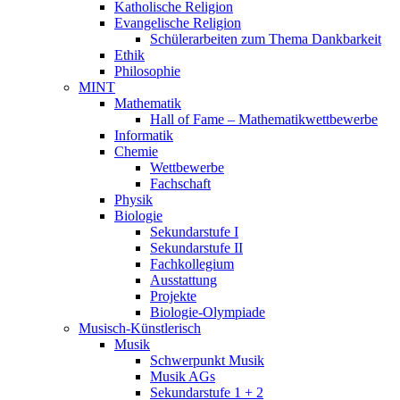
Katholische Religion
Evangelische Religion
Schülerarbeiten zum Thema Dankbarkeit
Ethik
Philosophie
MINT
Mathematik
Hall of Fame – Mathematikwettbewerbe
Informatik
Chemie
Wettbewerbe
Fachschaft
Physik
Biologie
Sekundarstufe I
Sekundarstufe II
Fachkollegium
Ausstattung
Projekte
Biologie-Olympiade
Musisch-Künstlerisch
Musik
Schwerpunkt Musik
Musik AGs
Sekundarstufe 1 + 2