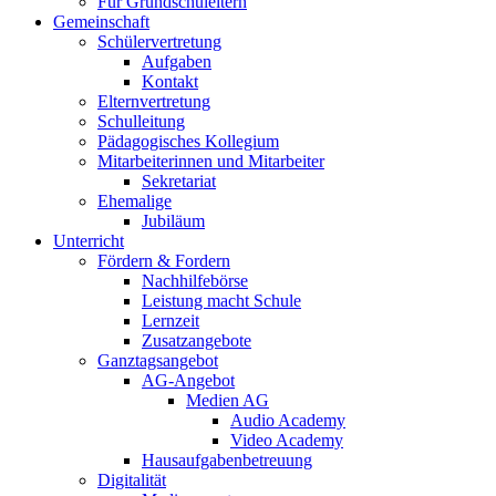
Für Grundschuleltern
Gemeinschaft
Schülervertretung
Aufgaben
Kontakt
Elternvertretung
Schulleitung
Pädagogisches Kollegium
Mitarbeiterinnen und Mitarbeiter
Sekretariat
Ehemalige
Jubiläum
Unterricht
Fördern & Fordern
Nachhilfebörse
Leistung macht Schule
Lernzeit
Zusatzangebote
Ganztagsangebot
AG-Angebot
Medien AG
Audio Academy
Video Academy
Hausaufgabenbetreuung
Digitalität