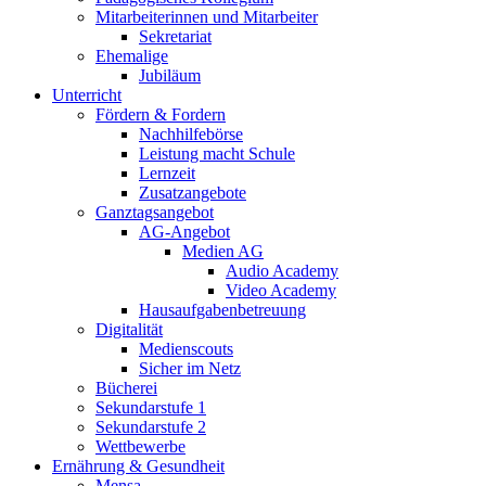
Mitarbeiterinnen und Mitarbeiter
Sekretariat
Ehemalige
Jubiläum
Unterricht
Fördern & Fordern
Nachhilfebörse
Leistung macht Schule
Lernzeit
Zusatzangebote
Ganztagsangebot
AG-Angebot
Medien AG
Audio Academy
Video Academy
Hausaufgabenbetreuung
Digitalität
Medienscouts
Sicher im Netz
Bücherei
Sekundarstufe 1
Sekundarstufe 2
Wettbewerbe
Ernährung & Gesundheit
Mensa