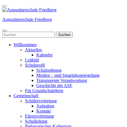
Weiter
zum
Inhalt
Augustinerschule Friedberg
(Enter
drücken)
Suchen
nach:
Willkommen
Aktuelles
Kalender
Leitbild
Schulprofil
Schulordnung
Medien – und Smartphoneregelung
Transparente Verantwortung
Geschichte der ASF
Für Grundschuleltern
Gemeinschaft
Schülervertretung
Aufgaben
Kontakt
Elternvertretung
Schulleitung
Pädagogisches Kollegium