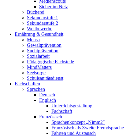
Medienscouts
Sicher im Netz
Bücherei
Sekundarstufe 1
Sekundarstufe 2
Wettbewerbe
Ernährung & Gesundheit
Mensa
Gewaltprävention
Suchtprävention
Sozialarbeit
Pädagogische Fachstelle
MindMatters
Seelsorge
Schulsanitätsdienst
Fachschaften
Sprachen
Deutsch
Englisch
Unterrichtsgestaltung
Fachschaft
Französisch
Sprachenkonzept „Nimm2″
Französisch als Zweite Fremdsprache
Fahrten und Austausch