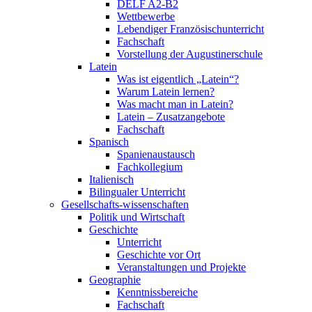
DELF A2-B2
Wettbewerbe
Lebendiger Französischunterricht
Fachschaft
Vorstellung der Augustinerschule
Latein
Was ist eigentlich „Latein“?
Warum Latein lernen?
Was macht man in Latein?
Latein – Zusatzangebote
Fachschaft
Spanisch
Spanienaustausch
Fachkollegium
Italienisch
Bilingualer Unterricht
Gesellschafts-wissenschaften
Politik und Wirtschaft
Geschichte
Unterricht
Geschichte vor Ort
Veranstaltungen und Projekte
Geographie
Kenntnissbereiche
Fachschaft