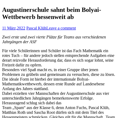
Augustinerschule sahnt beim Bolyai-
Wettbewerb hessenweit ab
11 März,2022
Pascal Klüh
Leave a comment
Zwei erste und zwei vierte Plätze für Teams aus verschiedenen
Jahrgängen der ASF
Für viele Schülerinnen und Schüler ist das Fach Mathematik ein
rotes Tuch – für andere jedoch stellen entsprechende Aufgaben eine
derart reizvolle Herausforderung dar, dass es sich sogar lohnt, seine
Freizeit dafür zu opfern.
Besonders viel Spaß macht es, in einer Gruppe über jenen
Problemen zu grübeln und gemeinsam zu versuchen, diese zu lösen.
Die ideale Form ist hierbei der internationale Bolyai-
Mathematikwettbewerb, dessen erste Runde auf Landesebene
Anfang des Jahres stattfand.
Dabei erzielten vier Mannschaften der Augustinerschule aus vier
unterschiedlichen Jahrgängen bemerkenswerte Erfolge.
Herausragend schlug sich dabei das
Team „Spam“ aus der Klasse 6, denn Anton Fuchs, Pascal Klüh,
Matthias Roth und Sascha Root dürfen sich mit dem Titel des
Hessenmeisters schmücken. Gleiches gilt für die Mannschaft „Team