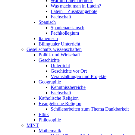
Warum Latein lernen?
Was macht man in Latein?
Latein – Zusatzangebote
Fachschaft
Spanisch
Spanienaustausch
Fachkollegium
Italienisch
Bilingualer Unterricht
Gesellschafts-wissenschaften
Politik und Wirtschaft
Geschichte
Unterricht
Geschichte vor Ort
Veranstaltungen und Projekte
Geographie
Kenntnissbereiche
Fachschaft
Katholische Religion
Evangelische Religion
Schülerarbeiten zum Thema Dankbarkeit
Ethik
Philosophie
MINT
Mathematik