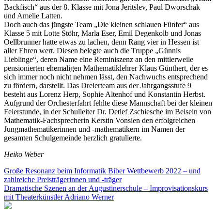
Backfisch“ aus der 8. Klasse mit Jona Jeritslev, Paul Dworschak
und Amelie Latten.
Doch auch das jüngste Team „Die kleinen schlauen Fünfer“ aus
Klasse 5 mit Lotte Stöhr, Marla Eser, Emil Degenkolb und Jonas
Oellbrunner hatte etwas zu lachen, denn Rang vier in Hessen ist
aller Ehren wert. Diesen belegte auch die Truppe „Günnis
Lieblinge“, deren Name eine Reminiszenz an den mittlerweile
pensionierten ehemaligen Mathematiklehrer Klaus Günthert, der es
sich immer noch nicht nehmen lässt, den Nachwuchs entsprechend
zu fördern, darstellt. Das Dreierteam aus der Jahrgangsstufe 9
besteht aus Lorenz Herp, Sophie Altenhof und Konstantin Herbst.
Aufgrund der Orchesterfahrt fehlte diese Mannschaft bei der kleinen
Feierstunde, in der Schulleiter Dr. Detlef Zschiesche im Beisein von
Mathematik-Fachsprecherin Kerstin Vonsien den erfolgreichen
Jungmathematikerinnen und -mathematikern im Namen der
gesamten Schulgemeinde herzlich gratulierte.
Heiko Weber
Beitragsnavigation
Große Resonanz beim Informatik Biber Wettbewerb 2022 – und
zahlreiche Preisträgerinnen und -träger
Dramatische Szenen an der Augustinerschule – Improvisationskurs
mit Theaterkünstler Adriano Werner