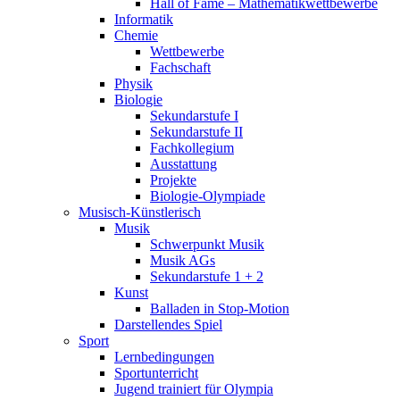
Hall of Fame – Mathematikwettbewerbe
Informatik
Chemie
Wettbewerbe
Fachschaft
Physik
Biologie
Sekundarstufe I
Sekundarstufe II
Fachkollegium
Ausstattung
Projekte
Biologie-Olympiade
Musisch-Künstlerisch
Musik
Schwerpunkt Musik
Musik AGs
Sekundarstufe 1 + 2
Kunst
Balladen in Stop-Motion
Darstellendes Spiel
Sport
Lernbedingungen
Sportunterricht
Jugend trainiert für Olympia