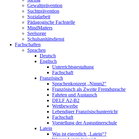
Gewaltprävention
Suchtprävention
Sozialarbeit
Pädagogische Fachstelle
MindMatters
Seelsorge
Schulsanitätsdienst
Fachschaften
Sprachen
Deutsch
Englisch
Unterrichtsgestaltung
Fachschaft
Französisch
Sprachenkonzept „Nimm2″
Französisch als Zweite Fremdsprache
Fahrten und Austausch
DELF A2-B2
Wettbewerbe
Lebendiger Französischunterricht
Fachschaft
Vorstellung der Augustinerschule
Latein
Was ist eigentlich „Latein“?