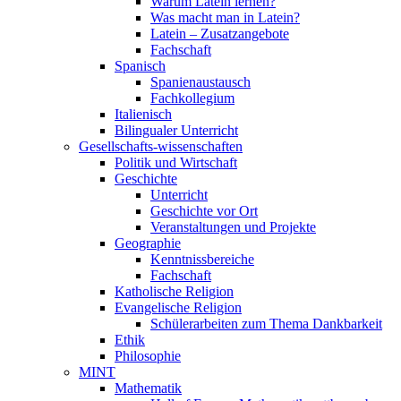
Warum Latein lernen?
Was macht man in Latein?
Latein – Zusatzangebote
Fachschaft
Spanisch
Spanienaustausch
Fachkollegium
Italienisch
Bilingualer Unterricht
Gesellschafts-wissenschaften
Politik und Wirtschaft
Geschichte
Unterricht
Geschichte vor Ort
Veranstaltungen und Projekte
Geographie
Kenntnissbereiche
Fachschaft
Katholische Religion
Evangelische Religion
Schülerarbeiten zum Thema Dankbarkeit
Ethik
Philosophie
MINT
Mathematik