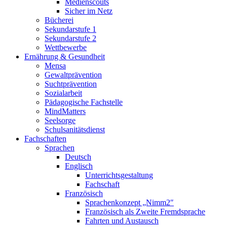
Medienscouts
Sicher im Netz
Bücherei
Sekundarstufe 1
Sekundarstufe 2
Wettbewerbe
Ernährung & Gesundheit
Mensa
Gewaltprävention
Suchtprävention
Sozialarbeit
Pädagogische Fachstelle
MindMatters
Seelsorge
Schulsanitätsdienst
Fachschaften
Sprachen
Deutsch
Englisch
Unterrichtsgestaltung
Fachschaft
Französisch
Sprachenkonzept „Nimm2″
Französisch als Zweite Fremdsprache
Fahrten und Austausch