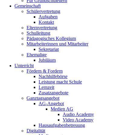
Für Grundschuleltern
Gemeinschaft
Schülervertretung
Aufgaben
Kontakt
Elternvertretung
Schulleitung
Pädagogisches Kollegium
Mitarbeiterinnen und Mitarbeiter
Sekretariat
Ehemalige
Jubiläum
Unterricht
Fördern & Fordern
Nachhilfebörse
Leistung macht Schule
Lernzeit
Zusatzangebote
Ganztagsangebot
AG-Angebot
Medien AG
Audio Academy
Video Academy
Hausaufgabenbetreuung
Digitalität