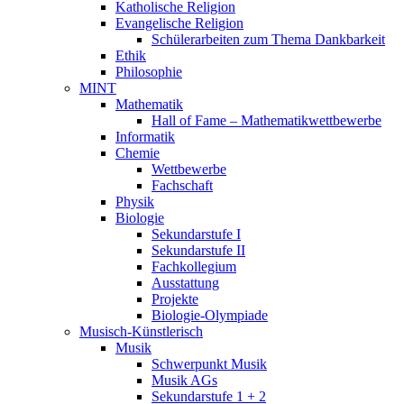
Katholische Religion
Evangelische Religion
Schülerarbeiten zum Thema Dankbarkeit
Ethik
Philosophie
MINT
Mathematik
Hall of Fame – Mathematikwettbewerbe
Informatik
Chemie
Wettbewerbe
Fachschaft
Physik
Biologie
Sekundarstufe I
Sekundarstufe II
Fachkollegium
Ausstattung
Projekte
Biologie-Olympiade
Musisch-Künstlerisch
Musik
Schwerpunkt Musik
Musik AGs
Sekundarstufe 1 + 2