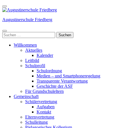
Weiter
zum
Inhalt
Augustinerschule Friedberg
(Enter
drücken)
Suchen
nach:
Willkommen
Aktuelles
Kalender
Leitbild
Schulprofil
Schulordnung
Medien – und Smartphoneregelung
Transparente Verantwortung
Geschichte der ASF
Für Grundschuleltern
Gemeinschaft
Schülervertretung
Aufgaben
Kontakt
Elternvertretung
Schulleitung
Pädagogisches Kollegium