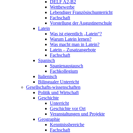
DELF A2-B2
Wettbewerbe
Lebendiger Französischunterricht
Fachschaft
Vorstellung der Augustinerschule
Latein
Was ist eigentlich „Latein“?
Warum Latein lernen?
Was macht man in Latein?
Latein – Zusatzangebote
Fachschaft
Spanisch
Spanienaustausch
Fachkollegium
Italienisch
Bilingualer Unterricht
Gesellschafts-wissenschaften
Politik und Wirtschaft
Geschichte
Unterricht
Geschichte vor Ort
Veranstaltungen und Projekte
Geographie
Kenntnissbereiche
Fachschaft