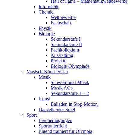
Hall of Fame – Mathematikwettbewerbe
Informatik
Chemie
Wettbewerbe
Fachschaft
Physik
Biologie
Sekundarstufe I
Sekundarstufe II
Fachkollegium
Ausstattung
Projekte
Biologie-Olympiade
Musisch-Künstlerisch
Musik
Schwerpunkt Musik
Musik AGs
Sekundarstufe 1 + 2
Kunst
Balladen in Stop-Motion
Darstellendes Spiel
Sport
Lernbedingungen
Sportunterricht
Jugend trainiert für Olympia