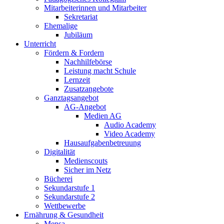
Mitarbeiterinnen und Mitarbeiter
Sekretariat
Ehemalige
Jubiläum
Unterricht
Fördern & Fordern
Nachhilfebörse
Leistung macht Schule
Lernzeit
Zusatzangebote
Ganztagsangebot
AG-Angebot
Medien AG
Audio Academy
Video Academy
Hausaufgabenbetreuung
Digitalität
Medienscouts
Sicher im Netz
Bücherei
Sekundarstufe 1
Sekundarstufe 2
Wettbewerbe
Ernährung & Gesundheit
Mensa