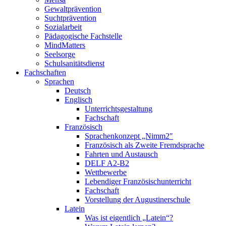
Gewaltprävention
Suchtprävention
Sozialarbeit
Pädagogische Fachstelle
MindMatters
Seelsorge
Schulsanitätsdienst
Fachschaften
Sprachen
Deutsch
Englisch
Unterrichtsgestaltung
Fachschaft
Französisch
Sprachenkonzept „Nimm2″
Französisch als Zweite Fremdsprache
Fahrten und Austausch
DELF A2-B2
Wettbewerbe
Lebendiger Französischunterricht
Fachschaft
Vorstellung der Augustinerschule
Latein
Was ist eigentlich „Latein“?