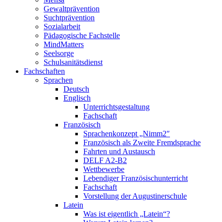
Gewaltprävention
Suchtprävention
Sozialarbeit
Pädagogische Fachstelle
MindMatters
Seelsorge
Schulsanitätsdienst
Fachschaften
Sprachen
Deutsch
Englisch
Unterrichtsgestaltung
Fachschaft
Französisch
Sprachenkonzept „Nimm2″
Französisch als Zweite Fremdsprache
Fahrten und Austausch
DELF A2-B2
Wettbewerbe
Lebendiger Französischunterricht
Fachschaft
Vorstellung der Augustinerschule
Latein
Was ist eigentlich „Latein“?