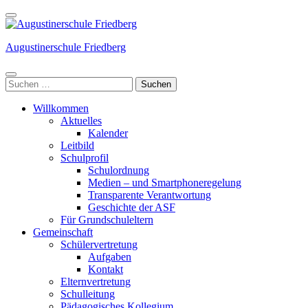
Weiter
zum
Inhalt
Augustinerschule Friedberg
(Enter
drücken)
Suchen
nach:
Willkommen
Aktuelles
Kalender
Leitbild
Schulprofil
Schulordnung
Medien – und Smartphoneregelung
Transparente Verantwortung
Geschichte der ASF
Für Grundschuleltern
Gemeinschaft
Schülervertretung
Aufgaben
Kontakt
Elternvertretung
Schulleitung
Pädagogisches Kollegium