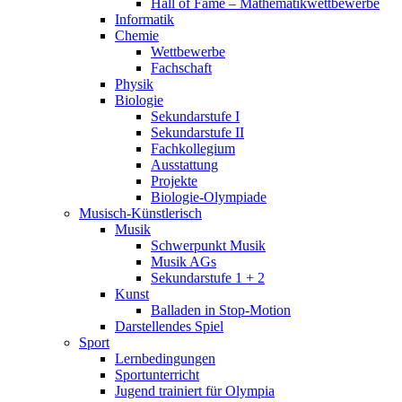
Hall of Fame – Mathematikwettbewerbe
Informatik
Chemie
Wettbewerbe
Fachschaft
Physik
Biologie
Sekundarstufe I
Sekundarstufe II
Fachkollegium
Ausstattung
Projekte
Biologie-Olympiade
Musisch-Künstlerisch
Musik
Schwerpunkt Musik
Musik AGs
Sekundarstufe 1 + 2
Kunst
Balladen in Stop-Motion
Darstellendes Spiel
Sport
Lernbedingungen
Sportunterricht
Jugend trainiert für Olympia