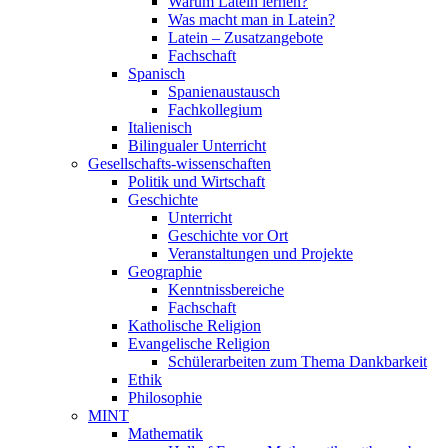
Warum Latein lernen?
Was macht man in Latein?
Latein – Zusatzangebote
Fachschaft
Spanisch
Spanienaustausch
Fachkollegium
Italienisch
Bilingualer Unterricht
Gesellschafts-wissenschaften
Politik und Wirtschaft
Geschichte
Unterricht
Geschichte vor Ort
Veranstaltungen und Projekte
Geographie
Kenntnissbereiche
Fachschaft
Katholische Religion
Evangelische Religion
Schülerarbeiten zum Thema Dankbarkeit
Ethik
Philosophie
MINT
Mathematik