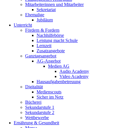
Mitarbeiterinnen und Mitarbeiter
Sekretariat
Ehemalige
Jubiläum
Unterricht
Fördern & Fordern
Nachhilfebörse
Leistung macht Schule
Lernzeit
Zusatzangebote
Ganztagsangebot
AG-Angebot
Medien AG
Audio Academy
Video Academy
Hausaufgabenbetreuung
Digitalität
Medienscouts
Sicher im Netz
Bücherei
Sekundarstufe 1
Sekundarstufe 2
Wettbewerbe
Ernährung & Gesundheit
Mensa