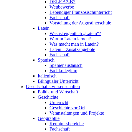
DELF A2-B2
Wettbewerbe
Lebendiger Französischunterricht
Fachschaft
Vorstellung der Augustinerschule
Latein
Was ist eigentlich „Latein“?
Warum Latein lernen?
Was macht man in Latein?
Latein – Zusatzangebote
Fachschaft
Spanisch
Spanienaustausch
Fachkollegium
Italienisch
Bilingualer Unterricht
Gesellschafts-wissenschaften
Politik und Wirtschaft
Geschichte
Unterricht
Geschichte vor Ort
Veranstaltungen und Projekte
Geographie
Kenntnissbereiche
Fachschaft