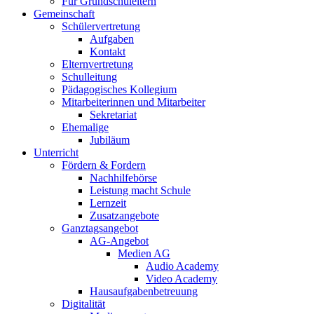
Für Grundschuleltern
Gemeinschaft
Schülervertretung
Aufgaben
Kontakt
Elternvertretung
Schulleitung
Pädagogisches Kollegium
Mitarbeiterinnen und Mitarbeiter
Sekretariat
Ehemalige
Jubiläum
Unterricht
Fördern & Fordern
Nachhilfebörse
Leistung macht Schule
Lernzeit
Zusatzangebote
Ganztagsangebot
AG-Angebot
Medien AG
Audio Academy
Video Academy
Hausaufgabenbetreuung
Digitalität