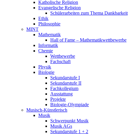
Katholische Religion
Evangelische Religion
Schülerarbeiten zum Thema Dankbarkeit
Ethik
Philosophie
MINT
Mathematik
Hall of Fame – Mathematikwettbewerbe
Informatik
Chemie
Wettbewerbe
Fachschaft
Physik
Biologie
Sekundarstufe I
Sekundarstufe II
Fachkollegium
Ausstattung
Projekte
Biologie-Olympiade
Musisch-Künstlerisch
Musik
Schwerpunkt Musik
Musik AGs
Sekundarstufe 1 + 2