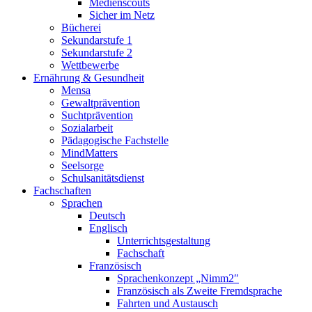
Medienscouts
Sicher im Netz
Bücherei
Sekundarstufe 1
Sekundarstufe 2
Wettbewerbe
Ernährung & Gesundheit
Mensa
Gewaltprävention
Suchtprävention
Sozialarbeit
Pädagogische Fachstelle
MindMatters
Seelsorge
Schulsanitätsdienst
Fachschaften
Sprachen
Deutsch
Englisch
Unterrichtsgestaltung
Fachschaft
Französisch
Sprachenkonzept „Nimm2″
Französisch als Zweite Fremdsprache
Fahrten und Austausch