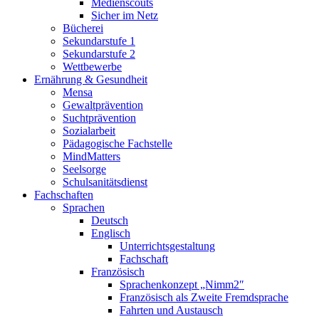
Medienscouts
Sicher im Netz
Bücherei
Sekundarstufe 1
Sekundarstufe 2
Wettbewerbe
Ernährung & Gesundheit
Mensa
Gewaltprävention
Suchtprävention
Sozialarbeit
Pädagogische Fachstelle
MindMatters
Seelsorge
Schulsanitätsdienst
Fachschaften
Sprachen
Deutsch
Englisch
Unterrichtsgestaltung
Fachschaft
Französisch
Sprachenkonzept „Nimm2″
Französisch als Zweite Fremdsprache
Fahrten und Austausch