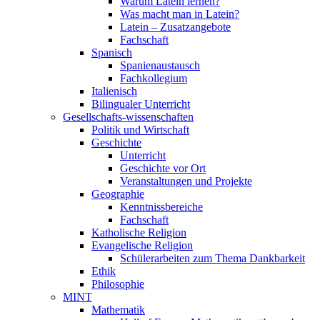
Warum Latein lernen?
Was macht man in Latein?
Latein – Zusatzangebote
Fachschaft
Spanisch
Spanienaustausch
Fachkollegium
Italienisch
Bilingualer Unterricht
Gesellschafts-wissenschaften
Politik und Wirtschaft
Geschichte
Unterricht
Geschichte vor Ort
Veranstaltungen und Projekte
Geographie
Kenntnissbereiche
Fachschaft
Katholische Religion
Evangelische Religion
Schülerarbeiten zum Thema Dankbarkeit
Ethik
Philosophie
MINT
Mathematik