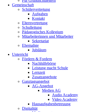
Für Grundschuleltern
Gemeinschaft
Schülervertretung
Aufgaben
Kontakt
Elternvertretung
Schulleitung
Pädagogisches Kollegium
Mitarbeiterinnen und Mitarbeiter
Sekretariat
Ehemalige
Jubiläum
Unterricht
Fördern & Fordern
Nachhilfebörse
Leistung macht Schule
Lernzeit
Zusatzangebote
Ganztagsangebot
AG-Angebot
Medien AG
Audio Academy
Video Academy
Hausaufgabenbetreuung
Digitalität