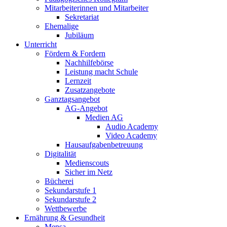
Mitarbeiterinnen und Mitarbeiter
Sekretariat
Ehemalige
Jubiläum
Unterricht
Fördern & Fordern
Nachhilfebörse
Leistung macht Schule
Lernzeit
Zusatzangebote
Ganztagsangebot
AG-Angebot
Medien AG
Audio Academy
Video Academy
Hausaufgabenbetreuung
Digitalität
Medienscouts
Sicher im Netz
Bücherei
Sekundarstufe 1
Sekundarstufe 2
Wettbewerbe
Ernährung & Gesundheit
Mensa