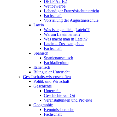
DELF A2-B2
Wettbewerbe
Lebendiger Französischunterricht
Fachschaft
Vorstellung der Augustinerschule
Latein
Was ist eigentlich „Latein“?
Warum Latein lernen?
Was macht man in Latein?
Latein – Zusatzangebote
Fachschaft
Spanisch
Spanienaustausch
Fachkollegium
Italienisch
Bilingualer Unterricht
Gesellschafts-wissenschaften
Politik und Wirtschaft
Geschichte
Unterricht
Geschichte vor Ort
Veranstaltungen und Projekte
Geographie
Kenntnissbereiche
Fachschaft