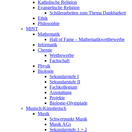
Katholische Religion
Evangelische Religion
Schülerarbeiten zum Thema Dankbarkeit
Ethik
Philosophie
MINT
Mathematik
Hall of Fame – Mathematikwettbewerbe
Informatik
Chemie
Wettbewerbe
Fachschaft
Physik
Biologie
Sekundarstufe I
Sekundarstufe II
Fachkollegium
Ausstattung
Projekte
Biologie-Olympiade
Musisch-Künstlerisch
Musik
Schwerpunkt Musik
Musik AGs
Sekundarstufe 1 + 2