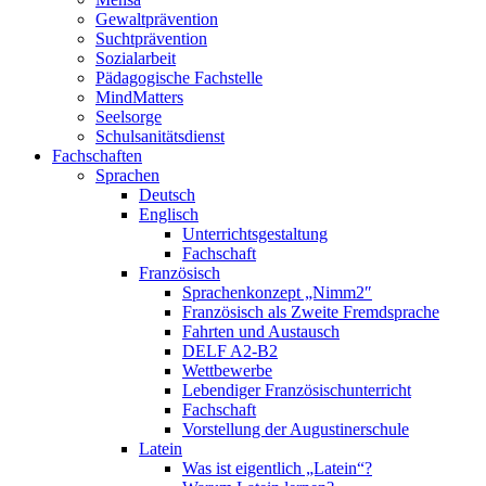
Gewaltprävention
Suchtprävention
Sozialarbeit
Pädagogische Fachstelle
MindMatters
Seelsorge
Schulsanitätsdienst
Fachschaften
Sprachen
Deutsch
Englisch
Unterrichtsgestaltung
Fachschaft
Französisch
Sprachenkonzept „Nimm2″
Französisch als Zweite Fremdsprache
Fahrten und Austausch
DELF A2-B2
Wettbewerbe
Lebendiger Französischunterricht
Fachschaft
Vorstellung der Augustinerschule
Latein
Was ist eigentlich „Latein“?