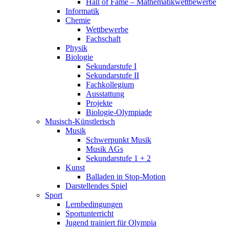
Hall of Fame – Mathematikwettbewerbe
Informatik
Chemie
Wettbewerbe
Fachschaft
Physik
Biologie
Sekundarstufe I
Sekundarstufe II
Fachkollegium
Ausstattung
Projekte
Biologie-Olympiade
Musisch-Künstlerisch
Musik
Schwerpunkt Musik
Musik AGs
Sekundarstufe 1 + 2
Kunst
Balladen in Stop-Motion
Darstellendes Spiel
Sport
Lernbedingungen
Sportunterricht
Jugend trainiert für Olympia