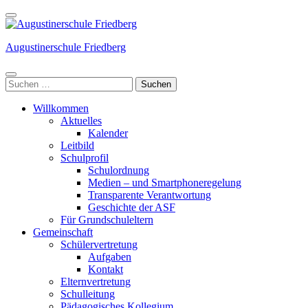
Weiter
zum
Inhalt
Augustinerschule Friedberg
(Enter
drücken)
Suchen
nach:
Willkommen
Aktuelles
Kalender
Leitbild
Schulprofil
Schulordnung
Medien – und Smartphoneregelung
Transparente Verantwortung
Geschichte der ASF
Für Grundschuleltern
Gemeinschaft
Schülervertretung
Aufgaben
Kontakt
Elternvertretung
Schulleitung
Pädagogisches Kollegium