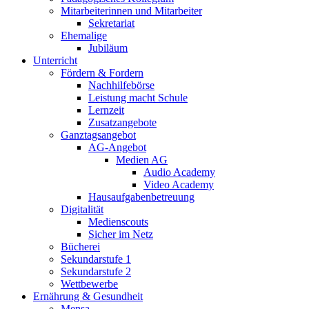
Mitarbeiterinnen und Mitarbeiter
Sekretariat
Ehemalige
Jubiläum
Unterricht
Fördern & Fordern
Nachhilfebörse
Leistung macht Schule
Lernzeit
Zusatzangebote
Ganztagsangebot
AG-Angebot
Medien AG
Audio Academy
Video Academy
Hausaufgabenbetreuung
Digitalität
Medienscouts
Sicher im Netz
Bücherei
Sekundarstufe 1
Sekundarstufe 2
Wettbewerbe
Ernährung & Gesundheit
Mensa