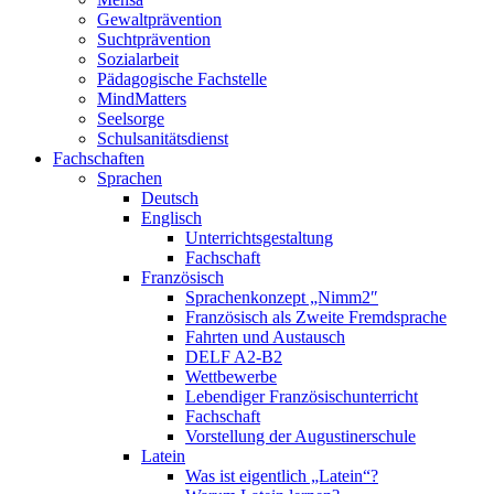
Gewaltprävention
Suchtprävention
Sozialarbeit
Pädagogische Fachstelle
MindMatters
Seelsorge
Schulsanitätsdienst
Fachschaften
Sprachen
Deutsch
Englisch
Unterrichtsgestaltung
Fachschaft
Französisch
Sprachenkonzept „Nimm2″
Französisch als Zweite Fremdsprache
Fahrten und Austausch
DELF A2-B2
Wettbewerbe
Lebendiger Französischunterricht
Fachschaft
Vorstellung der Augustinerschule
Latein
Was ist eigentlich „Latein“?