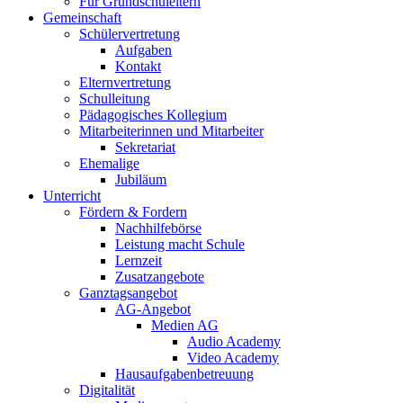
Für Grundschuleltern
Gemeinschaft
Schülervertretung
Aufgaben
Kontakt
Elternvertretung
Schulleitung
Pädagogisches Kollegium
Mitarbeiterinnen und Mitarbeiter
Sekretariat
Ehemalige
Jubiläum
Unterricht
Fördern & Fordern
Nachhilfebörse
Leistung macht Schule
Lernzeit
Zusatzangebote
Ganztagsangebot
AG-Angebot
Medien AG
Audio Academy
Video Academy
Hausaufgabenbetreuung
Digitalität