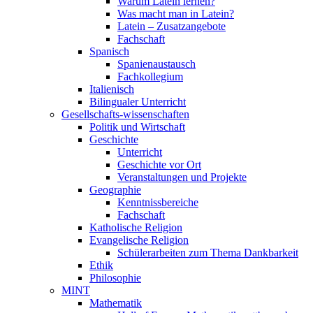
Warum Latein lernen?
Was macht man in Latein?
Latein – Zusatzangebote
Fachschaft
Spanisch
Spanienaustausch
Fachkollegium
Italienisch
Bilingualer Unterricht
Gesellschafts-wissenschaften
Politik und Wirtschaft
Geschichte
Unterricht
Geschichte vor Ort
Veranstaltungen und Projekte
Geographie
Kenntnissbereiche
Fachschaft
Katholische Religion
Evangelische Religion
Schülerarbeiten zum Thema Dankbarkeit
Ethik
Philosophie
MINT
Mathematik