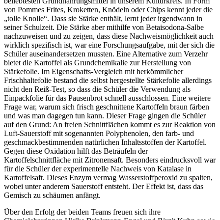
beliebtesten Grundnahrungsmittel in unserem Kulturkreis. In Form
von Pommes Frites, Kroketten, Knödeln oder Chips kennt jeder die
„tolle Knolle“. Dass sie Stärke enthält, lernt jeder irgendwann in
seiner Schulzeit. Die Stärke aber mithilfe von Betaisodona-Salbe
nachzuweisen und zu zeigen, dass diese Nachweismöglichkeit auch
wirklich spezifisch ist, war eine Forschungsaufgabe, mit der sich die
Schüler auseinandersetzen mussten. Eine Alternative zum Verzehr
bietet die Kartoffel als Grundchemikalie zur Herstellung von
Stärkefolie. Im Eigenschafts-Vergleich mit herkömmlicher
Frischhaltefolie bestand die selbst hergestellte Stärkefolie allerdings
nicht den Reiß-Test, so dass die Schüler die Verwendung als
Einpackfolie für das Pausenbrot schnell ausschlossen. Eine weitere
Frage war, warum sich frisch geschnittene Kartoffeln braun färben
und was man dagegen tun kann. Dieser Frage gingen die Schüler
auf den Grund: An freien Schnittflächen kommt es zur Reaktion von
Luft-Sauerstoff mit sogenannten Polyphenolen, den farb- und
geschmackbestimmenden natürlichen Inhaltsstoffen der Kartoffel.
Gegen diese Oxidation hilft das Beträufeln der
Kartoffelschnittfläche mit Zitronensaft. Besonders eindrucksvoll war
für die Schüler der experimentelle Nachweis von Katalase in
Kartoffelsaft. Dieses Enzym vermag Wasserstoffperoxid zu spalten,
wobei unter anderem Sauerstoff entsteht. Der Effekt ist, dass das
Gemisch zu schäumen anfängt.
Über den Erfolg der beiden Teams freuen sich ihre