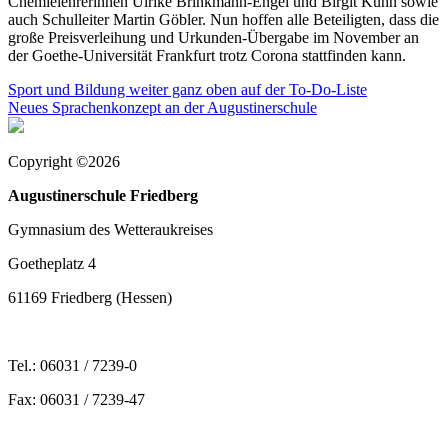
Chemielehrerinnen Ulrike Brinkmann-Engel und Birgit Kuhn sowie
auch Schulleiter Martin Göbler. Nun hoffen alle Beteiligten, dass die
große Preisverleihung und Urkunden-Übergabe im November an
der Goethe-Universität Frankfurt trotz Corona stattfinden kann.
Beitragsnavigation
Sport und Bildung weiter ganz oben auf der To-Do-Liste
Neues Sprachenkonzept an der Augustinerschule
Copyright ©2026
Augustinerschule Friedberg
Gymnasium des Wetteraukreises
Goetheplatz 4
61169 Friedberg (Hessen)
Tel.: 06031 / 7239-0
Fax: 06031 / 7239-47