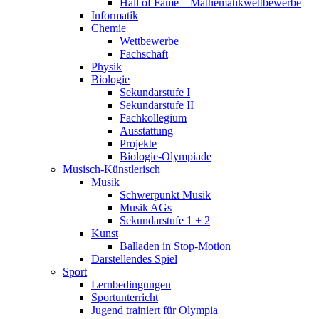
Hall of Fame – Mathematikwettbewerbe
Informatik
Chemie
Wettbewerbe
Fachschaft
Physik
Biologie
Sekundarstufe I
Sekundarstufe II
Fachkollegium
Ausstattung
Projekte
Biologie-Olympiade
Musisch-Künstlerisch
Musik
Schwerpunkt Musik
Musik AGs
Sekundarstufe 1 + 2
Kunst
Balladen in Stop-Motion
Darstellendes Spiel
Sport
Lernbedingungen
Sportunterricht
Jugend trainiert für Olympia