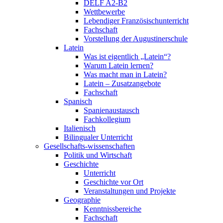
DELF A2-B2
Wettbewerbe
Lebendiger Französischunterricht
Fachschaft
Vorstellung der Augustinerschule
Latein
Was ist eigentlich „Latein“?
Warum Latein lernen?
Was macht man in Latein?
Latein – Zusatzangebote
Fachschaft
Spanisch
Spanienaustausch
Fachkollegium
Italienisch
Bilingualer Unterricht
Gesellschafts-wissenschaften
Politik und Wirtschaft
Geschichte
Unterricht
Geschichte vor Ort
Veranstaltungen und Projekte
Geographie
Kenntnissbereiche
Fachschaft