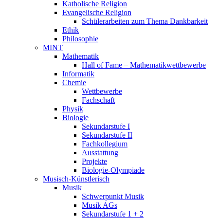
Katholische Religion
Evangelische Religion
Schülerarbeiten zum Thema Dankbarkeit
Ethik
Philosophie
MINT
Mathematik
Hall of Fame – Mathematikwettbewerbe
Informatik
Chemie
Wettbewerbe
Fachschaft
Physik
Biologie
Sekundarstufe I
Sekundarstufe II
Fachkollegium
Ausstattung
Projekte
Biologie-Olympiade
Musisch-Künstlerisch
Musik
Schwerpunkt Musik
Musik AGs
Sekundarstufe 1 + 2