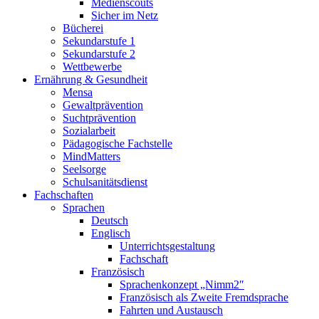
Medienscouts
Sicher im Netz
Bücherei
Sekundarstufe 1
Sekundarstufe 2
Wettbewerbe
Ernährung & Gesundheit
Mensa
Gewaltprävention
Suchtprävention
Sozialarbeit
Pädagogische Fachstelle
MindMatters
Seelsorge
Schulsanitätsdienst
Fachschaften
Sprachen
Deutsch
Englisch
Unterrichtsgestaltung
Fachschaft
Französisch
Sprachenkonzept „Nimm2″
Französisch als Zweite Fremdsprache
Fahrten und Austausch