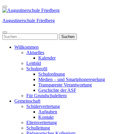
Weiter
zum
Inhalt
Augustinerschule Friedberg
(Enter
drücken)
Suchen
nach:
Willkommen
Aktuelles
Kalender
Leitbild
Schulprofil
Schulordnung
Medien – und Smartphoneregelung
Transparente Verantwortung
Geschichte der ASF
Für Grundschuleltern
Gemeinschaft
Schülervertretung
Aufgaben
Kontakt
Elternvertretung
Schulleitung
Pädagogisches Kollegium