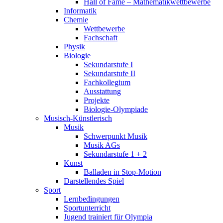
Hall of Fame – Mathematikwettbewerbe
Informatik
Chemie
Wettbewerbe
Fachschaft
Physik
Biologie
Sekundarstufe I
Sekundarstufe II
Fachkollegium
Ausstattung
Projekte
Biologie-Olympiade
Musisch-Künstlerisch
Musik
Schwerpunkt Musik
Musik AGs
Sekundarstufe 1 + 2
Kunst
Balladen in Stop-Motion
Darstellendes Spiel
Sport
Lernbedingungen
Sportunterricht
Jugend trainiert für Olympia