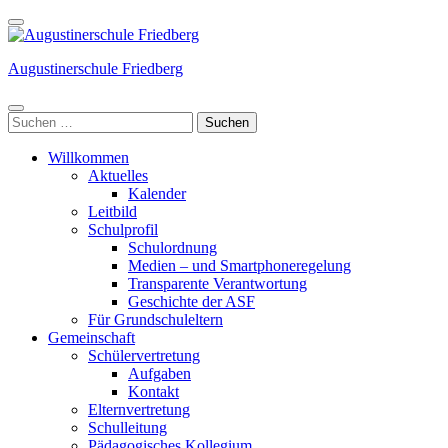
Weiter
zum
Inhalt
Augustinerschule Friedberg
(Enter
drücken)
Suchen
nach:
Willkommen
Aktuelles
Kalender
Leitbild
Schulprofil
Schulordnung
Medien – und Smartphoneregelung
Transparente Verantwortung
Geschichte der ASF
Für Grundschuleltern
Gemeinschaft
Schülervertretung
Aufgaben
Kontakt
Elternvertretung
Schulleitung
Pädagogisches Kollegium