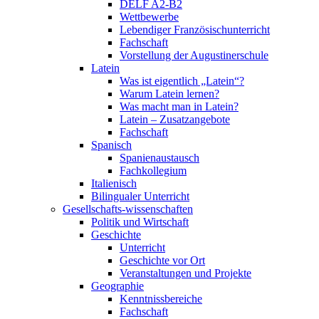
DELF A2-B2
Wettbewerbe
Lebendiger Französischunterricht
Fachschaft
Vorstellung der Augustinerschule
Latein
Was ist eigentlich „Latein“?
Warum Latein lernen?
Was macht man in Latein?
Latein – Zusatzangebote
Fachschaft
Spanisch
Spanienaustausch
Fachkollegium
Italienisch
Bilingualer Unterricht
Gesellschafts-wissenschaften
Politik und Wirtschaft
Geschichte
Unterricht
Geschichte vor Ort
Veranstaltungen und Projekte
Geographie
Kenntnissbereiche
Fachschaft