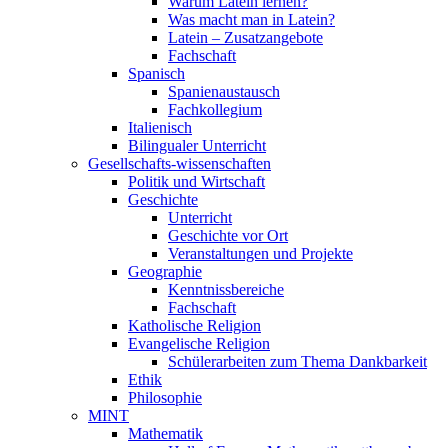
Warum Latein lernen?
Was macht man in Latein?
Latein – Zusatzangebote
Fachschaft
Spanisch
Spanienaustausch
Fachkollegium
Italienisch
Bilingualer Unterricht
Gesellschafts-wissenschaften
Politik und Wirtschaft
Geschichte
Unterricht
Geschichte vor Ort
Veranstaltungen und Projekte
Geographie
Kenntnissbereiche
Fachschaft
Katholische Religion
Evangelische Religion
Schülerarbeiten zum Thema Dankbarkeit
Ethik
Philosophie
MINT
Mathematik