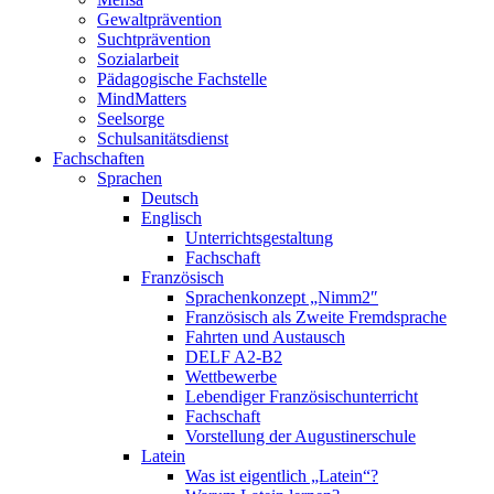
Gewaltprävention
Suchtprävention
Sozialarbeit
Pädagogische Fachstelle
MindMatters
Seelsorge
Schulsanitätsdienst
Fachschaften
Sprachen
Deutsch
Englisch
Unterrichtsgestaltung
Fachschaft
Französisch
Sprachenkonzept „Nimm2″
Französisch als Zweite Fremdsprache
Fahrten und Austausch
DELF A2-B2
Wettbewerbe
Lebendiger Französischunterricht
Fachschaft
Vorstellung der Augustinerschule
Latein
Was ist eigentlich „Latein“?