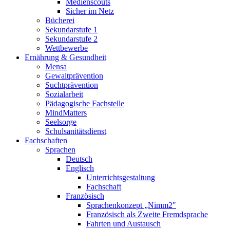
Medienscouts
Sicher im Netz
Bücherei
Sekundarstufe 1
Sekundarstufe 2
Wettbewerbe
Ernährung & Gesundheit
Mensa
Gewaltprävention
Suchtprävention
Sozialarbeit
Pädagogische Fachstelle
MindMatters
Seelsorge
Schulsanitätsdienst
Fachschaften
Sprachen
Deutsch
Englisch
Unterrichtsgestaltung
Fachschaft
Französisch
Sprachenkonzept „Nimm2″
Französisch als Zweite Fremdsprache
Fahrten und Austausch