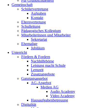
Für Grundschuleltern
Gemeinschaft
Schülervertretung
Aufgaben
Kontakt
Elternvertretung
Schulleitung
Pädagogisches Kollegium
Mitarbeiterinnen und Mitarbeiter
Sekretariat
Ehemalige
Jubiläum
Unterricht
Fördern & Fordern
Nachhilfebörse
Leistung macht Schule
Lernzeit
Zusatzangebote
Ganztagsangebot
AG-Angebot
Medien AG
Audio Academy
Video Academy
Hausaufgabenbetreuung
Digitalität