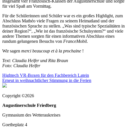
insgesamt vier Französisch-Klassen der Augustinerschule und sorgte
für viel Spaß am Vormittag.
Für die Schülerinnen und Schüler war es ein großes Highlight, zum
Abschluss Mathéo viele Fragen zu seinem Heimatland und der
französischen Sprache zu stellen. „Was sind typische Spezialitäten in
deiner Region?“, „Wie ist das französische Schulsystem?“ und viele
andere Themen sorgten für einen informativen Abschluss eines
rundum gelungenen Besuchs von
FranceMobil
.
Wir sagen
merci beaucoup et à la prochaine
!
Text: Claudia Helfer und Rita Braun
Foto: Claudia Helfer
Beitragsnavigation
Hightech VR-Boxen für den Fachbereich Latein
Erneut in weihnachtlicher Stimmung in die Ferien
Copyright ©2026
Augustinerschule Friedberg
Gymnasium des Wetteraukreises
Goetheplatz 4