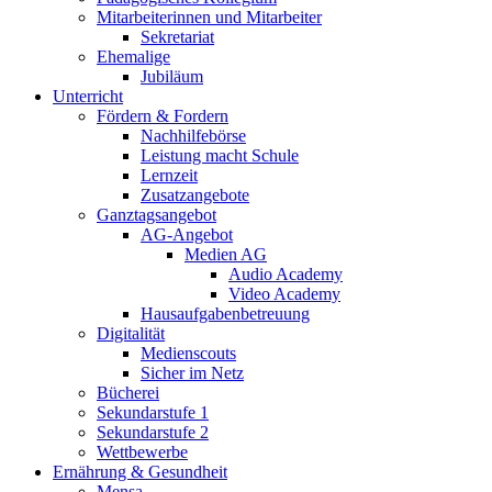
Mitarbeiterinnen und Mitarbeiter
Sekretariat
Ehemalige
Jubiläum
Unterricht
Fördern & Fordern
Nachhilfebörse
Leistung macht Schule
Lernzeit
Zusatzangebote
Ganztagsangebot
AG-Angebot
Medien AG
Audio Academy
Video Academy
Hausaufgabenbetreuung
Digitalität
Medienscouts
Sicher im Netz
Bücherei
Sekundarstufe 1
Sekundarstufe 2
Wettbewerbe
Ernährung & Gesundheit
Mensa