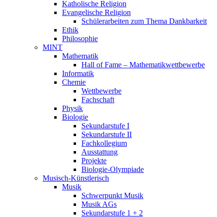
Katholische Religion
Evangelische Religion
Schülerarbeiten zum Thema Dankbarkeit
Ethik
Philosophie
MINT
Mathematik
Hall of Fame – Mathematikwettbewerbe
Informatik
Chemie
Wettbewerbe
Fachschaft
Physik
Biologie
Sekundarstufe I
Sekundarstufe II
Fachkollegium
Ausstattung
Projekte
Biologie-Olympiade
Musisch-Künstlerisch
Musik
Schwerpunkt Musik
Musik AGs
Sekundarstufe 1 + 2