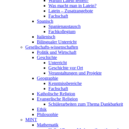
Warum Latein lernen?
Was macht man in Latein?
Latein – Zusatzangebote
Fachschaft
Spanisch
Spanienaustausch
Fachkollegium
Italienisch
Bilingualer Unterricht
Gesellschafts-wissenschaften
Politik und Wirtschaft
Geschichte
Unterricht
Geschichte vor Ort
Veranstaltungen und Projekte
Geographie
Kenntnissbereiche
Fachschaft
Katholische Religion
Evangelische Religion
Schülerarbeiten zum Thema Dankbarkeit
Ethik
Philosophie
MINT
Mathematik