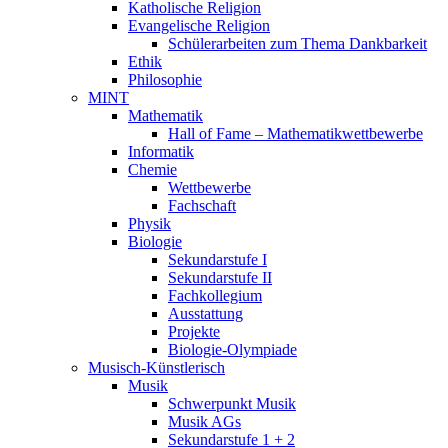
Katholische Religion
Evangelische Religion
Schülerarbeiten zum Thema Dankbarkeit
Ethik
Philosophie
MINT
Mathematik
Hall of Fame – Mathematikwettbewerbe
Informatik
Chemie
Wettbewerbe
Fachschaft
Physik
Biologie
Sekundarstufe I
Sekundarstufe II
Fachkollegium
Ausstattung
Projekte
Biologie-Olympiade
Musisch-Künstlerisch
Musik
Schwerpunkt Musik
Musik AGs
Sekundarstufe 1 + 2