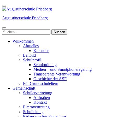
Weiter
zum
Inhalt
Augustinerschule Friedberg
(Enter
drücken)
Suchen
nach:
Willkommen
Aktuelles
Kalender
Leitbild
Schulprofil
Schulordnung
Medien – und Smartphoneregelung
Transparente Verantwortung
Geschichte der ASF
Für Grundschuleltern
Gemeinschaft
Schülervertretung
Aufgaben
Kontakt
Elternvertretung
Schulleitung
Pädagogisches Kollegium