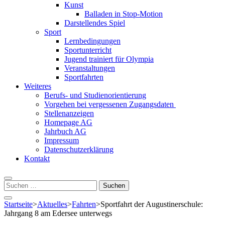
Kunst
Balladen in Stop-Motion
Darstellendes Spiel
Sport
Lernbedingungen
Sportunterricht
Jugend trainiert für Olympia
Veranstaltungen
Sportfahrten
Weiteres
Berufs- und Studienorientierung
Vorgehen bei vergessenen Zugangsdaten
Stellenanzeigen
Homepage AG
Jahrbuch AG
Impressum
Datenschutzerklärung
Kontakt
Suchen
nach:
Startseite
>
Aktuelles
>
Fahrten
>
Sportfahrt der Augustinerschule:
Jahrgang 8 am Edersee unterwegs