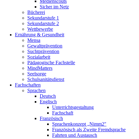
Medienscouts
Sicher im Netz
Bücherei
Sekundarstufe 1
Sekundarstufe 2
Wettbewerbe
Ernährung & Gesundheit
Mensa
Gewaltprävention
Suchtprävention
Sozialarbeit
Pädagogische Fachstelle
MindMatters
Seelsorge
Schulsanitätsdienst
Fachschaften
Sprachen
Deutsch
Englisch
Unterrichtsgestaltung
Fachschaft
Französisch
Sprachenkonzept „Nimm2″
Französisch als Zweite Fremdsprache
Fahrten und Austausch