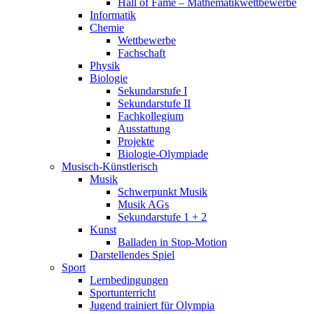
Hall of Fame – Mathematikwettbewerbe
Informatik
Chemie
Wettbewerbe
Fachschaft
Physik
Biologie
Sekundarstufe I
Sekundarstufe II
Fachkollegium
Ausstattung
Projekte
Biologie-Olympiade
Musisch-Künstlerisch
Musik
Schwerpunkt Musik
Musik AGs
Sekundarstufe 1 + 2
Kunst
Balladen in Stop-Motion
Darstellendes Spiel
Sport
Lernbedingungen
Sportunterricht
Jugend trainiert für Olympia