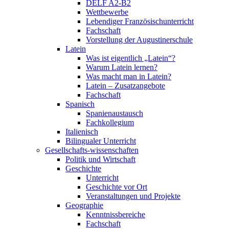
DELF A2-B2
Wettbewerbe
Lebendiger Französischunterricht
Fachschaft
Vorstellung der Augustinerschule
Latein
Was ist eigentlich „Latein“?
Warum Latein lernen?
Was macht man in Latein?
Latein – Zusatzangebote
Fachschaft
Spanisch
Spanienaustausch
Fachkollegium
Italienisch
Bilingualer Unterricht
Gesellschafts-wissenschaften
Politik und Wirtschaft
Geschichte
Unterricht
Geschichte vor Ort
Veranstaltungen und Projekte
Geographie
Kenntnissbereiche
Fachschaft