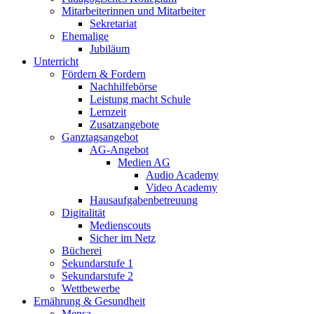
Mitarbeiterinnen und Mitarbeiter
Sekretariat
Ehemalige
Jubiläum
Unterricht
Fördern & Fordern
Nachhilfebörse
Leistung macht Schule
Lernzeit
Zusatzangebote
Ganztagsangebot
AG-Angebot
Medien AG
Audio Academy
Video Academy
Hausaufgabenbetreuung
Digitalität
Medienscouts
Sicher im Netz
Bücherei
Sekundarstufe 1
Sekundarstufe 2
Wettbewerbe
Ernährung & Gesundheit
Mensa