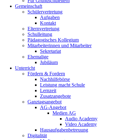
Für Grundschuleltern
Gemeinschaft
Schülervertretung
Aufgaben
Kontakt
Elternvertretung
Schulleitung
Pädagogisches Kollegium
Mitarbeiterinnen und Mitarbeiter
Sekretariat
Ehemalige
Jubiläum
Unterricht
Fördern & Fordern
Nachhilfebörse
Leistung macht Schule
Lernzeit
Zusatzangebote
Ganztagsangebot
AG-Angebot
Medien AG
Audio Academy
Video Academy
Hausaufgabenbetreuung
Digitalität