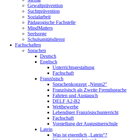
Gewaltprävention
Suchtprävention
Sozialarbeit
Pädagogische Fachstelle
MindMatters
Seelsorge
Schulsanitätsdienst
Fachschaften
Sprachen
Deutsch
Englisch
Unterrichtsgestaltung
Fachschaft
Französisch
Sprachenkonzept „Nimm2″
Französisch als Zweite Fremdsprache
Fahrten und Austausch
DELF A2-B2
Wettbewerbe
Lebendiger Französischunterricht
Fachschaft
Vorstellung der Augustinerschule
Latein
Was ist eigentlich „Latein“?