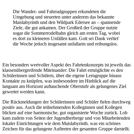
Die Wander- und Fahrradgruppen erkundeten die
Umgebung und steuerten unter anderem das bekannte
Maislabyrinth und den Wildpark Edersee an – spannende
Ziele, die gut ankamen. Der Großteil der Gruppe nutzte
sogar die Sommerrodelbahn gleich am ersten Tag, wobei
es dort zu kleineren Unfällen kam. Gott sei Dank verlief
die Woche jedoch insgesamt unfallarm und reibungslos.
Ein besonders wertvoller Aspekt des Fahrtenkonzepts ist jeweils das
klassenübergreifende Miteinander: Die Fahrt ermöglichte es den
Schülerinnen und Schülern, über die eigene Lerngruppe hinaus
Kontakte zu knüpfen, was insbesondere im Hinblick auf die
langsam am Horizont auftauchende Oberstufe als gelungenes Ziel
gewertet werden kann.
Die Rückmeldungen der Schülerinnen und Schüler fielen durchweg
positiv aus. Auch die teilnehmenden Kolleginnen und Kollegen
blicken auf eine harmonische, gut organisierte Woche zurück. Lob
kam zudem von Seiten der Jugendherberge und von Mitarbeitenden
lokaler Einrichtungen wie dem Maislabyrinth. was ein schönes
Zeichen für das gelungene Auftreten der gesamten Gruppe darstellt.