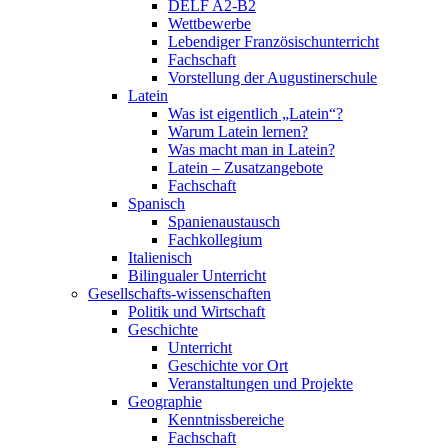
DELF A2-B2
Wettbewerbe
Lebendiger Französischunterricht
Fachschaft
Vorstellung der Augustinerschule
Latein
Was ist eigentlich „Latein“?
Warum Latein lernen?
Was macht man in Latein?
Latein – Zusatzangebote
Fachschaft
Spanisch
Spanienaustausch
Fachkollegium
Italienisch
Bilingualer Unterricht
Gesellschafts-wissenschaften
Politik und Wirtschaft
Geschichte
Unterricht
Geschichte vor Ort
Veranstaltungen und Projekte
Geographie
Kenntnissbereiche
Fachschaft