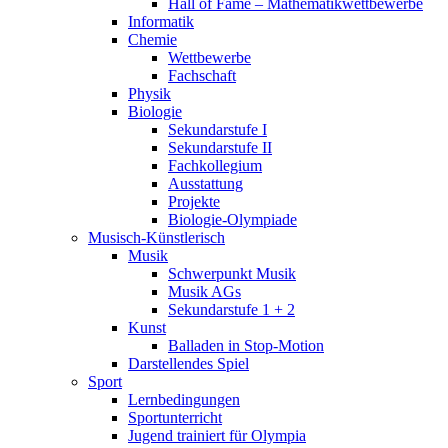
Hall of Fame – Mathematikwettbewerbe
Informatik
Chemie
Wettbewerbe
Fachschaft
Physik
Biologie
Sekundarstufe I
Sekundarstufe II
Fachkollegium
Ausstattung
Projekte
Biologie-Olympiade
Musisch-Künstlerisch
Musik
Schwerpunkt Musik
Musik AGs
Sekundarstufe 1 + 2
Kunst
Balladen in Stop-Motion
Darstellendes Spiel
Sport
Lernbedingungen
Sportunterricht
Jugend trainiert für Olympia