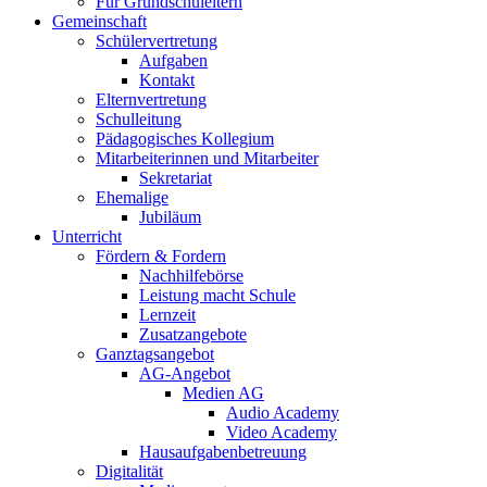
Für Grundschuleltern
Gemeinschaft
Schülervertretung
Aufgaben
Kontakt
Elternvertretung
Schulleitung
Pädagogisches Kollegium
Mitarbeiterinnen und Mitarbeiter
Sekretariat
Ehemalige
Jubiläum
Unterricht
Fördern & Fordern
Nachhilfebörse
Leistung macht Schule
Lernzeit
Zusatzangebote
Ganztagsangebot
AG-Angebot
Medien AG
Audio Academy
Video Academy
Hausaufgabenbetreuung
Digitalität