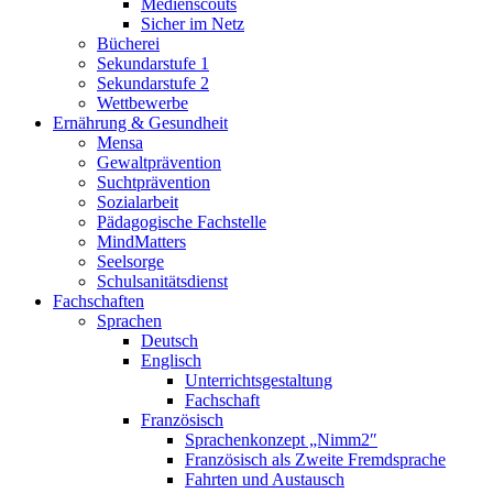
Medienscouts
Sicher im Netz
Bücherei
Sekundarstufe 1
Sekundarstufe 2
Wettbewerbe
Ernährung & Gesundheit
Mensa
Gewaltprävention
Suchtprävention
Sozialarbeit
Pädagogische Fachstelle
MindMatters
Seelsorge
Schulsanitätsdienst
Fachschaften
Sprachen
Deutsch
Englisch
Unterrichtsgestaltung
Fachschaft
Französisch
Sprachenkonzept „Nimm2″
Französisch als Zweite Fremdsprache
Fahrten und Austausch