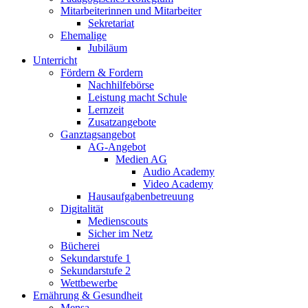
Mitarbeiterinnen und Mitarbeiter
Sekretariat
Ehemalige
Jubiläum
Unterricht
Fördern & Fordern
Nachhilfebörse
Leistung macht Schule
Lernzeit
Zusatzangebote
Ganztagsangebot
AG-Angebot
Medien AG
Audio Academy
Video Academy
Hausaufgabenbetreuung
Digitalität
Medienscouts
Sicher im Netz
Bücherei
Sekundarstufe 1
Sekundarstufe 2
Wettbewerbe
Ernährung & Gesundheit
Mensa