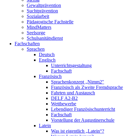
Gewaltprävention
Suchtprävention
Sozialarbeit
Pädagogische Fachstelle
MindMatters
Seelsorge
Schulsanitätsdienst
Fachschaften
Sprachen
Deutsch
Englisch
Unterrichtsgestaltung
Fachschaft
Französisch
Sprachenkonzept „Nimm2″
Französisch als Zweite Fremdsprache
Fahrten und Austausch
DELF A2-B2
Wettbewerbe
Lebendiger Französischunterricht
Fachschaft
Vorstellung der Augustinerschule
Latein
Was ist eigentlich „Latein“?