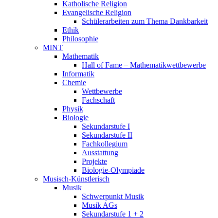
Katholische Religion
Evangelische Religion
Schülerarbeiten zum Thema Dankbarkeit
Ethik
Philosophie
MINT
Mathematik
Hall of Fame – Mathematikwettbewerbe
Informatik
Chemie
Wettbewerbe
Fachschaft
Physik
Biologie
Sekundarstufe I
Sekundarstufe II
Fachkollegium
Ausstattung
Projekte
Biologie-Olympiade
Musisch-Künstlerisch
Musik
Schwerpunkt Musik
Musik AGs
Sekundarstufe 1 + 2