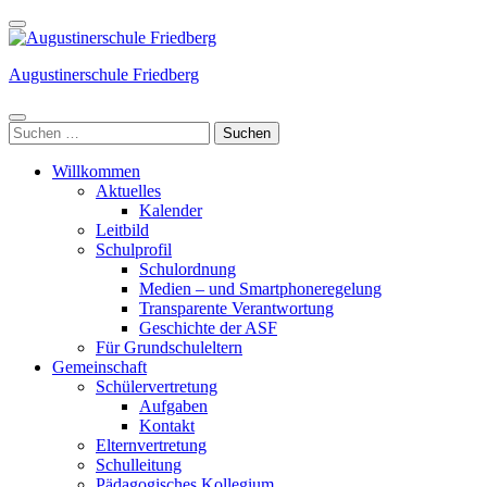
Weiter
zum
Inhalt
Augustinerschule Friedberg
(Enter
drücken)
Suchen
nach:
Willkommen
Aktuelles
Kalender
Leitbild
Schulprofil
Schulordnung
Medien – und Smartphoneregelung
Transparente Verantwortung
Geschichte der ASF
Für Grundschuleltern
Gemeinschaft
Schülervertretung
Aufgaben
Kontakt
Elternvertretung
Schulleitung
Pädagogisches Kollegium