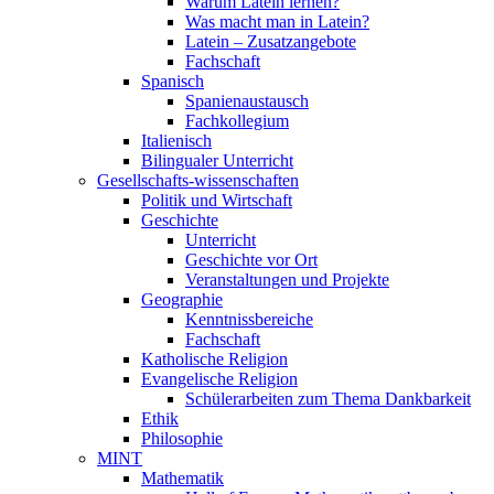
Warum Latein lernen?
Was macht man in Latein?
Latein – Zusatzangebote
Fachschaft
Spanisch
Spanienaustausch
Fachkollegium
Italienisch
Bilingualer Unterricht
Gesellschafts-wissenschaften
Politik und Wirtschaft
Geschichte
Unterricht
Geschichte vor Ort
Veranstaltungen und Projekte
Geographie
Kenntnissbereiche
Fachschaft
Katholische Religion
Evangelische Religion
Schülerarbeiten zum Thema Dankbarkeit
Ethik
Philosophie
MINT
Mathematik