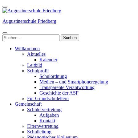
Weiter
zum
Inhalt
Augustinerschule Friedberg
(Enter
drücken)
Suchen
nach:
Willkommen
Aktuelles
Kalender
Leitbild
Schulprofil
Schulordnung
Medien – und Smartphoneregelung
Transparente Verantwortung
Geschichte der ASF
Für Grundschuleltern
Gemeinschaft
Schülervertretung
Aufgaben
Kontakt
Elternvertretung
Schulleitung
Pädagogisches Kollegium