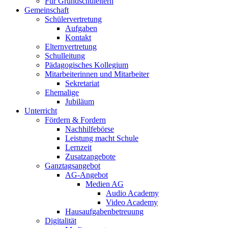
Für Grundschuleltern
Gemeinschaft
Schülervertretung
Aufgaben
Kontakt
Elternvertretung
Schulleitung
Pädagogisches Kollegium
Mitarbeiterinnen und Mitarbeiter
Sekretariat
Ehemalige
Jubiläum
Unterricht
Fördern & Fordern
Nachhilfebörse
Leistung macht Schule
Lernzeit
Zusatzangebote
Ganztagsangebot
AG-Angebot
Medien AG
Audio Academy
Video Academy
Hausaufgabenbetreuung
Digitalität