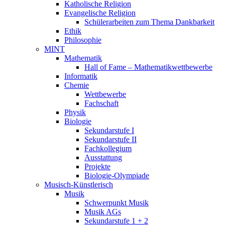
Katholische Religion
Evangelische Religion
Schülerarbeiten zum Thema Dankbarkeit
Ethik
Philosophie
MINT
Mathematik
Hall of Fame – Mathematikwettbewerbe
Informatik
Chemie
Wettbewerbe
Fachschaft
Physik
Biologie
Sekundarstufe I
Sekundarstufe II
Fachkollegium
Ausstattung
Projekte
Biologie-Olympiade
Musisch-Künstlerisch
Musik
Schwerpunkt Musik
Musik AGs
Sekundarstufe 1 + 2