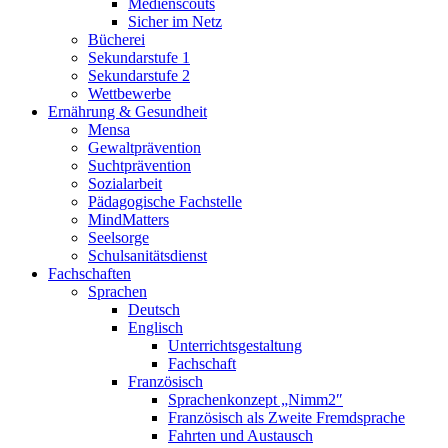
Medienscouts
Sicher im Netz
Bücherei
Sekundarstufe 1
Sekundarstufe 2
Wettbewerbe
Ernährung & Gesundheit
Mensa
Gewaltprävention
Suchtprävention
Sozialarbeit
Pädagogische Fachstelle
MindMatters
Seelsorge
Schulsanitätsdienst
Fachschaften
Sprachen
Deutsch
Englisch
Unterrichtsgestaltung
Fachschaft
Französisch
Sprachenkonzept „Nimm2″
Französisch als Zweite Fremdsprache
Fahrten und Austausch