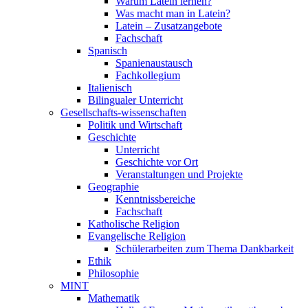
Warum Latein lernen?
Was macht man in Latein?
Latein – Zusatzangebote
Fachschaft
Spanisch
Spanienaustausch
Fachkollegium
Italienisch
Bilingualer Unterricht
Gesellschafts-wissenschaften
Politik und Wirtschaft
Geschichte
Unterricht
Geschichte vor Ort
Veranstaltungen und Projekte
Geographie
Kenntnissbereiche
Fachschaft
Katholische Religion
Evangelische Religion
Schülerarbeiten zum Thema Dankbarkeit
Ethik
Philosophie
MINT
Mathematik