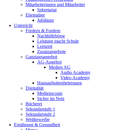
Mitarbeiterinnen und Mitarbeiter
Sekretariat
Ehemalige
Jubiläum
Unterricht
Fördern & Fordern
Nachhilfebörse
Leistung macht Schule
Lernzeit
Zusatzangebote
Ganztagsangebot
AG-Angebot
Medien AG
Audio Academy
Video Academy
Hausaufgabenbetreuung
Digitalität
Medienscouts
Sicher im Netz
Bücherei
Sekundarstufe 1
Sekundarstufe 2
Wettbewerbe
Ernährung & Gesundheit
Mensa