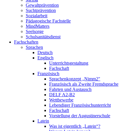
Gewaltprävention
Suchtprävention
Sozialarbeit
Pädagogische Fachstelle
MindMatters
Seelsorge
Schulsanitätsdienst
Fachschaften
Sprachen
Deutsch
Englisch
Unterrichtsgestaltung
Fachschaft
Französisch
Sprachenkonzept „Nimm2″
Französisch als Zweite Fremdsprache
Fahrten und Austausch
DELF A2-B2
Wettbewerbe
Lebendiger Französischunterricht
Fachschaft
Vorstellung der Augustinerschule
Latein
Was ist eigentlich „Latein“?