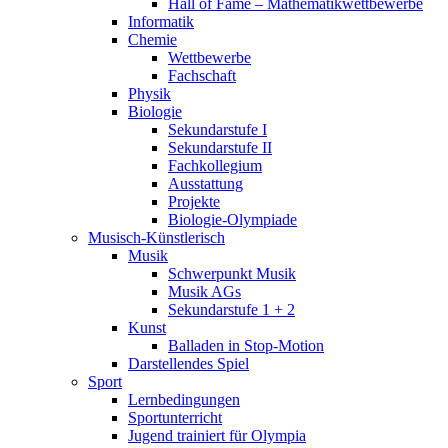
Hall of Fame – Mathematikwettbewerbe
Informatik
Chemie
Wettbewerbe
Fachschaft
Physik
Biologie
Sekundarstufe I
Sekundarstufe II
Fachkollegium
Ausstattung
Projekte
Biologie-Olympiade
Musisch-Künstlerisch
Musik
Schwerpunkt Musik
Musik AGs
Sekundarstufe 1 + 2
Kunst
Balladen in Stop-Motion
Darstellendes Spiel
Sport
Lernbedingungen
Sportunterricht
Jugend trainiert für Olympia