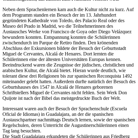
Neben dem Sprachenlernen kam auch die Kultur nicht zu kurz. Auf
dem Programm standen ein Besuch der im 13. Jahrhundert
gegründeten Kathedrale von Toledo, des Palacio Real oder des
Museo del Prado in Madrid, wo die Teilnehmerinnen des
Austausches Werke von Francisco de Goya oder Diego Velázquez
bewundern konnten. Entspannung konnten die Schülerinnen
zwischendurch im Parque de Retiro finden. Den krönenden
Abschluss der Exkursionen bildete der Besuch der Geburtsstadt
Miguel de Cervantes, Alcalá de Henares. Dort lernten die
Schülerinnen eine der ältesten Universitäten Europas kennen.
Beeindruckend waren die Zeugnisse der jüdischen, christlichen und
arabischen Kultur, die Alcalá bietet. Hieran wurde deutlich, wie
tolerant diese drei Religionen bis zur spanischen Reconquista 1492
miteinander gelebt hatten. Außerdem durfte natürlich der Besuch des
Geburtshauses des 1547 in Alcalá de Henares geborenen
Schriftstellers Miguel de Cervantes nicht fehlen. Sein Werk Don
Quijote ist nach der Bibel das meistgedruckte Buch der Welt.
Interessant waren auch der Besuch der Sprachenschule (Escuela
Oficial de Idiomas) in Guadalajara, an der die spanischen
Austauschpartner nachmittags Deutsch lernen, sowie der spanischen
Regelschulen, deren Unterricht die Augustinerschülerinnen einen
Tag lang besuchten.
Die Stadt Guadalajara erkundeten die Schülerinnen aus Friedberg