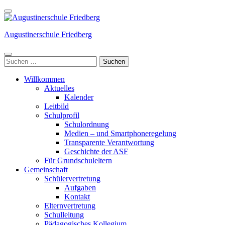
Weiter
zum
Inhalt
Augustinerschule Friedberg
(Enter
drücken)
Suchen
nach:
Willkommen
Aktuelles
Kalender
Leitbild
Schulprofil
Schulordnung
Medien – und Smartphoneregelung
Transparente Verantwortung
Geschichte der ASF
Für Grundschuleltern
Gemeinschaft
Schülervertretung
Aufgaben
Kontakt
Elternvertretung
Schulleitung
Pädagogisches Kollegium