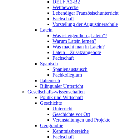
DELF A2-B2
Wettbewerbe
Lebendiger Französischunterricht
Fachschaft
Vorstellung der Augustinerschule
Latein
Was ist eigentlich „Latein“?
Warum Latein lernen?
Was macht man in Latein?
Latein – Zusatzangebote
Fachschaft
Spanisch
Spanienaustausch
Fachkollegium
Italienisch
Bilingualer Unterricht
Gesellschafts-wissenschaften
Politik und Wirtschaft
Geschichte
Unterricht
Geschichte vor Ort
Veranstaltungen und Projekte
Geographie
Kenntnissbereiche
Fachschaft