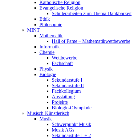
Katholische Religion
Evangelische Religion
Schülerarbeiten zum Thema Dankbarkeit
Ethik
Philosophie
MINT
Mathematik
Hall of Fame – Mathematikwettbewerbe
Informatik
Chemie
Wettbewerbe
Fachschaft
Physik
Biologie
Sekundarstufe I
Sekundarstufe II
Fachkollegium
Ausstattung
Projekte
Biologie-Olympiade
Musisch-Künstlerisch
Musik
Schwerpunkt Musik
Musik AGs
Sekundarstufe 1 + 2