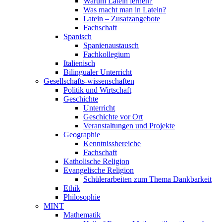
Warum Latein lernen?
Was macht man in Latein?
Latein – Zusatzangebote
Fachschaft
Spanisch
Spanienaustausch
Fachkollegium
Italienisch
Bilingualer Unterricht
Gesellschafts-wissenschaften
Politik und Wirtschaft
Geschichte
Unterricht
Geschichte vor Ort
Veranstaltungen und Projekte
Geographie
Kenntnissbereiche
Fachschaft
Katholische Religion
Evangelische Religion
Schülerarbeiten zum Thema Dankbarkeit
Ethik
Philosophie
MINT
Mathematik