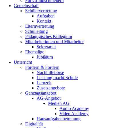
Für Grundschuleltern
Gemeinschaft
Schülervertretung
Aufgaben
Kontakt
Elternvertretung
Schulleitung
Pädagogisches Kollegium
Mitarbeiterinnen und Mitarbeiter
Sekretariat
Ehemalige
Jubiläum
Unterricht
Fördern & Fordern
Nachhilfebörse
Leistung macht Schule
Lernzeit
Zusatzangebote
Ganztagsangebot
AG-Angebot
Medien AG
Audio Academy
Video Academy
Hausaufgabenbetreuung
Digitalität