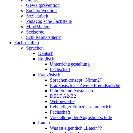
Gewaltprävention
Suchtprävention
Sozialarbeit
Pädagogische Fachstelle
MindMatters
Seelsorge
Schulsanitätsdienst
Fachschaften
Sprachen
Deutsch
Englisch
Unterrichtsgestaltung
Fachschaft
Französisch
Sprachenkonzept „Nimm2″
Französisch als Zweite Fremdsprache
Fahrten und Austausch
DELF A2-B2
Wettbewerbe
Lebendiger Französischunterricht
Fachschaft
Vorstellung der Augustinerschule
Latein
Was ist eigentlich „Latein“?