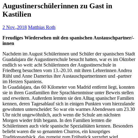
Augustinerschülerinnen zu Gast in
Kastilien
2 Nov.,2018
Matthias Roth
Freudiges Wiedersehen mit den spanischen Austauschpartner/-
innen
Nachdem im August Schülerinnen und Schüler der spanischen Stadt
Guadalajara die Augustinerschule besucht hatten, war es im Oktober
endlich so weit: acht Schülerinnen der Augustinerschule in
Friedberg besuchten vom 13.-20.10. mit ihren Lehrerinnen Andrea
Rühl und Anne Damerius ihre Austauschpartnerinnen und -partner
im Herzen Spaniens.
In Guadalajara, das 60 Kilometer von Madrid entfernt liegt, konnten
sie in ihren Gastfamilien ihre Sprachkenntnisse unter Beweis stellen
und erweitern. Außerdem lernten sie den Alltag spanischer Familien
kennen, deren Tagesablauf sich in einigen Punkten vom hierzulande
gewohnten unterscheidet: So war ein warmes Abendessen um 23.30
Uhr nicht ungewöhnlich, auch wenn die Schule am nächsten
Morgen wieder früh begann. In den Familien lernten die
Schülerinnen auch viele spanische Spezialitäten kennen. Besonders
beliebt waren die so genannten Churros, ein knuspriges
Traditionsgebäck, das zumeist zum Frühstück verzehrt wird.