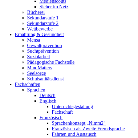
Medienscouts
Sicher im Netz
Bücherei
Sekundarstufe 1
Sekundarstufe 2
Wettbewerbe
Ernährung & Gesundheit
Mensa
Gewaltprävention
Suchtprävention
Sozialarbeit
Pädagogische Fachstelle
MindMatters
Seelsorge
Schulsanitätsdienst
Fachschaften
Sprachen
Deutsch
Englisch
Unterrichtsgestaltung
Fachschaft
Französisch
Sprachenkonzept „Nimm2″
Französisch als Zweite Fremdsprache
Fahrten und Austausch