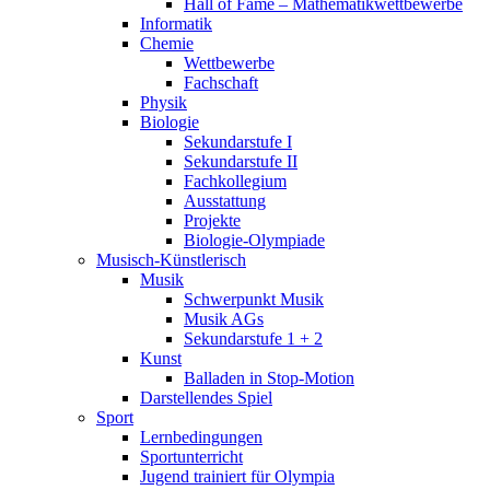
Hall of Fame – Mathematikwettbewerbe
Informatik
Chemie
Wettbewerbe
Fachschaft
Physik
Biologie
Sekundarstufe I
Sekundarstufe II
Fachkollegium
Ausstattung
Projekte
Biologie-Olympiade
Musisch-Künstlerisch
Musik
Schwerpunkt Musik
Musik AGs
Sekundarstufe 1 + 2
Kunst
Balladen in Stop-Motion
Darstellendes Spiel
Sport
Lernbedingungen
Sportunterricht
Jugend trainiert für Olympia