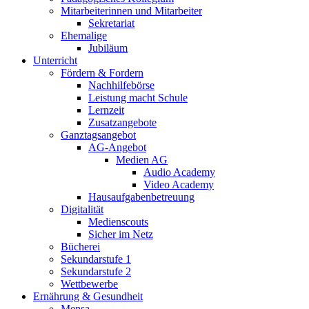
Mitarbeiterinnen und Mitarbeiter
Sekretariat
Ehemalige
Jubiläum
Unterricht
Fördern & Fordern
Nachhilfebörse
Leistung macht Schule
Lernzeit
Zusatzangebote
Ganztagsangebot
AG-Angebot
Medien AG
Audio Academy
Video Academy
Hausaufgabenbetreuung
Digitalität
Medienscouts
Sicher im Netz
Bücherei
Sekundarstufe 1
Sekundarstufe 2
Wettbewerbe
Ernährung & Gesundheit
Mensa