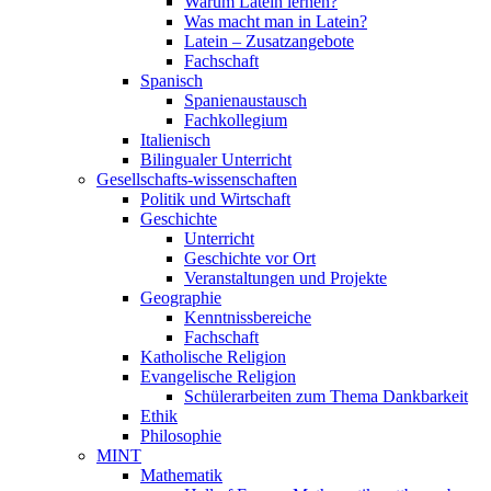
Warum Latein lernen?
Was macht man in Latein?
Latein – Zusatzangebote
Fachschaft
Spanisch
Spanienaustausch
Fachkollegium
Italienisch
Bilingualer Unterricht
Gesellschafts-wissenschaften
Politik und Wirtschaft
Geschichte
Unterricht
Geschichte vor Ort
Veranstaltungen und Projekte
Geographie
Kenntnissbereiche
Fachschaft
Katholische Religion
Evangelische Religion
Schülerarbeiten zum Thema Dankbarkeit
Ethik
Philosophie
MINT
Mathematik