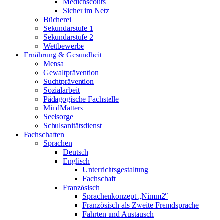
Medienscouts
Sicher im Netz
Bücherei
Sekundarstufe 1
Sekundarstufe 2
Wettbewerbe
Ernährung & Gesundheit
Mensa
Gewaltprävention
Suchtprävention
Sozialarbeit
Pädagogische Fachstelle
MindMatters
Seelsorge
Schulsanitätsdienst
Fachschaften
Sprachen
Deutsch
Englisch
Unterrichtsgestaltung
Fachschaft
Französisch
Sprachenkonzept „Nimm2″
Französisch als Zweite Fremdsprache
Fahrten und Austausch