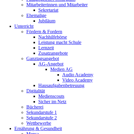
Mitarbeiterinnen und Mitarbeiter
Sekretariat
Ehemalige
Jubiläum
Unterricht
Fördern & Fordern
Nachhilfebörse
Leistung macht Schule
Lernzeit
Zusatzangebote
Ganztagsangebot
AG-Angebot
Medien AG
Audio Academy
Video Academy
Hausaufgabenbetreuung
Digitalität
Medienscouts
Sicher im Netz
Bücherei
Sekundarstufe 1
Sekundarstufe 2
Wettbewerbe
Ernährung & Gesundheit
Mensa