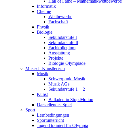
Hall of Fame – Mathematikwettbewerbe
Informatik
Chemie
Wettbewerbe
Fachschaft
Physik
Biologie
Sekundarstufe I
Sekundarstufe II
Fachkollegium
Ausstattung
Projekte
Biologie-Olympiade
Musisch-Künstlerisch
Musik
Schwerpunkt Musik
Musik AGs
Sekundarstufe 1 + 2
Kunst
Balladen in Stop-Motion
Darstellendes Spiel
Sport
Lernbedingungen
Sportunterricht
Jugend trainiert für Olympia