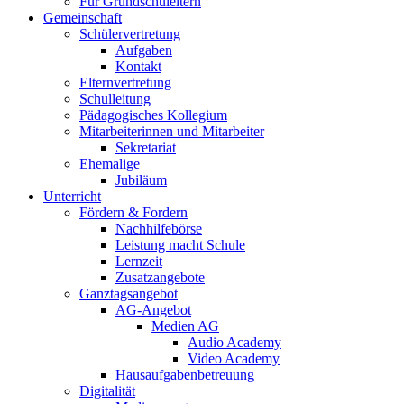
Für Grundschuleltern
Gemeinschaft
Schülervertretung
Aufgaben
Kontakt
Elternvertretung
Schulleitung
Pädagogisches Kollegium
Mitarbeiterinnen und Mitarbeiter
Sekretariat
Ehemalige
Jubiläum
Unterricht
Fördern & Fordern
Nachhilfebörse
Leistung macht Schule
Lernzeit
Zusatzangebote
Ganztagsangebot
AG-Angebot
Medien AG
Audio Academy
Video Academy
Hausaufgabenbetreuung
Digitalität