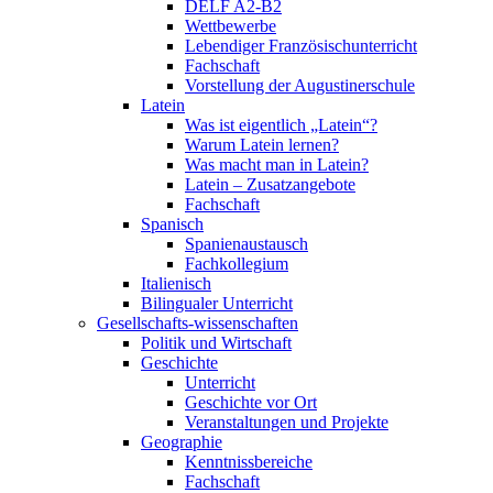
DELF A2-B2
Wettbewerbe
Lebendiger Französischunterricht
Fachschaft
Vorstellung der Augustinerschule
Latein
Was ist eigentlich „Latein“?
Warum Latein lernen?
Was macht man in Latein?
Latein – Zusatzangebote
Fachschaft
Spanisch
Spanienaustausch
Fachkollegium
Italienisch
Bilingualer Unterricht
Gesellschafts-wissenschaften
Politik und Wirtschaft
Geschichte
Unterricht
Geschichte vor Ort
Veranstaltungen und Projekte
Geographie
Kenntnissbereiche
Fachschaft