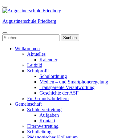
Weiter
zum
Inhalt
Augustinerschule Friedberg
(Enter
drücken)
Suchen
nach:
Willkommen
Aktuelles
Kalender
Leitbild
Schulprofil
Schulordnung
Medien – und Smartphoneregelung
Transparente Verantwortung
Geschichte der ASF
Für Grundschuleltern
Gemeinschaft
Schülervertretung
Aufgaben
Kontakt
Elternvertretung
Schulleitung
Pädagogisches Kollegium