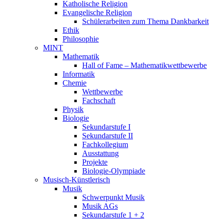
Katholische Religion
Evangelische Religion
Schülerarbeiten zum Thema Dankbarkeit
Ethik
Philosophie
MINT
Mathematik
Hall of Fame – Mathematikwettbewerbe
Informatik
Chemie
Wettbewerbe
Fachschaft
Physik
Biologie
Sekundarstufe I
Sekundarstufe II
Fachkollegium
Ausstattung
Projekte
Biologie-Olympiade
Musisch-Künstlerisch
Musik
Schwerpunkt Musik
Musik AGs
Sekundarstufe 1 + 2