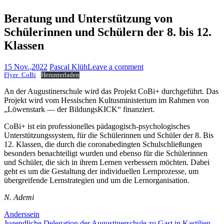
Beratung und Unterstützung von
Schülerinnen und Schülern der 8. bis 12.
Klassen
15 Nov.,2022
Pascal Klüh
Leave a comment
Flyer_CoBi
Herunterladen
An der Augustinerschule wird das Projekt CoBi+ durchgeführt. Das
Projekt wird vom Hessischen Kultusministerium im Rahmen von
„Löwenstark — der BildungsKICK“ finanziert.
CoBi+ ist ein professionelles pädagogisch-psychologisches
Unterstützungssystem, für die Schülerinnen und Schüler der 8. Bis
12. Klassen, die durch die coronabedingten Schulschließungen
besonders benachteiligt wurden und ebenso für die Schülerinnen
und Schüler, die sich in ihrem Lernen verbessern möchten. Dabei
geht es um die Gestaltung der individuellen Lernprozesse, um
übergreifende Lernstrategien und um die Lernorganisation.
N. Ademi
Beitragsnavigation
Anderssein
Jugendliche Delegation der Augustinerschule zu Gast in Kastilien