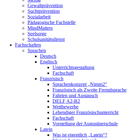
Gewaltprävention
Suchtprävention
Sozialarbeit
Pädagogische Fachstelle
MindMatters
Seelsorge
Schulsanitätsdienst
Fachschaften
Sprachen
Deutsch
Englisch
Unterrichtsgestaltung
Fachschaft
Französisch
Sprachenkonzept „Nimm2″
Französisch als Zweite Fremdsprache
Fahrten und Austausch
DELF A2-B2
Wettbewerbe
Lebendiger Französischunterricht
Fachschaft
Vorstellung der Augustinerschule
Latein
Was ist eigentlich „Latein“?