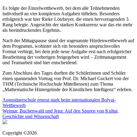
Es folgte der Einzelwettbewerb, bei dem alle Teilnehmenden
individuell an vier komplexen Aufgaben tüftelten. Besonders
erfolgreich war hier Rieke Lötzbeyer, die einen hervorragenden 3.
Rang belegte. Angesichts der starken Konkurrenz war das ein mehr
als beeindruckendes Ergebnis.
Nach der Mittagspause stand der sogenannte Hürdenwettbewerb auf
dem Programm, wohinter sich ein besonders anspruchsvolles
Format verbirgt, bei dem jede neue Aufgabe erst nach erfolgreicher
Bearbeitung der vorherigen freigegeben wird – Zeitmanagement
und Teamarbeit sind hier entscheidend.
Zum Abschluss des Tages durften die Schülerinnen und Schüler
einen spannenden Vortrag von Prof. Dr. Michael Guckert von der
THM (Technische Hochschule Mittelhessen) zum Thema
„Mathematische Hintergründe der Künstlichen Intelligenz“ erleben.
Beitragsnavigation
Augustinerschule erneut stark beim internationalen Bolyai-
Wettbewerb
Weimar, Buchenwald und Jena: Auf den Spuren von Kultur,
Geschichte und Wissenschaft
Copyright ©2026