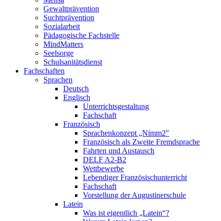
Gewaltprävention
Suchtprävention
Sozialarbeit
Pädagogische Fachstelle
MindMatters
Seelsorge
Schulsanitätsdienst
Fachschaften
Sprachen
Deutsch
Englisch
Unterrichtsgestaltung
Fachschaft
Französisch
Sprachenkonzept „Nimm2″
Französisch als Zweite Fremdsprache
Fahrten und Austausch
DELF A2-B2
Wettbewerbe
Lebendiger Französischunterricht
Fachschaft
Vorstellung der Augustinerschule
Latein
Was ist eigentlich „Latein“?