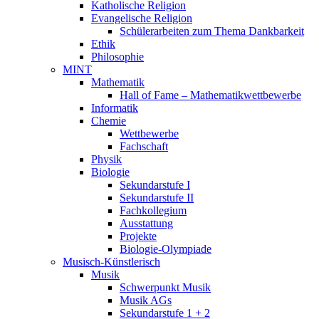
Katholische Religion
Evangelische Religion
Schülerarbeiten zum Thema Dankbarkeit
Ethik
Philosophie
MINT
Mathematik
Hall of Fame – Mathematikwettbewerbe
Informatik
Chemie
Wettbewerbe
Fachschaft
Physik
Biologie
Sekundarstufe I
Sekundarstufe II
Fachkollegium
Ausstattung
Projekte
Biologie-Olympiade
Musisch-Künstlerisch
Musik
Schwerpunkt Musik
Musik AGs
Sekundarstufe 1 + 2