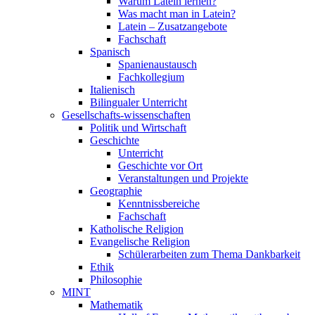
Warum Latein lernen?
Was macht man in Latein?
Latein – Zusatzangebote
Fachschaft
Spanisch
Spanienaustausch
Fachkollegium
Italienisch
Bilingualer Unterricht
Gesellschafts-wissenschaften
Politik und Wirtschaft
Geschichte
Unterricht
Geschichte vor Ort
Veranstaltungen und Projekte
Geographie
Kenntnissbereiche
Fachschaft
Katholische Religion
Evangelische Religion
Schülerarbeiten zum Thema Dankbarkeit
Ethik
Philosophie
MINT
Mathematik