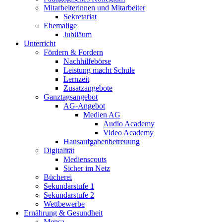
Mitarbeiterinnen und Mitarbeiter
Sekretariat
Ehemalige
Jubiläum
Unterricht
Fördern & Fordern
Nachhilfebörse
Leistung macht Schule
Lernzeit
Zusatzangebote
Ganztagsangebot
AG-Angebot
Medien AG
Audio Academy
Video Academy
Hausaufgabenbetreuung
Digitalität
Medienscouts
Sicher im Netz
Bücherei
Sekundarstufe 1
Sekundarstufe 2
Wettbewerbe
Ernährung & Gesundheit
Mensa