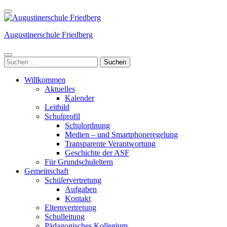
Weiter
zum
Inhalt
Augustinerschule Friedberg
(Enter
drücken)
Suchen
nach:
Willkommen
Aktuelles
Kalender
Leitbild
Schulprofil
Schulordnung
Medien – und Smartphoneregelung
Transparente Verantwortung
Geschichte der ASF
Für Grundschuleltern
Gemeinschaft
Schülervertretung
Aufgaben
Kontakt
Elternvertretung
Schulleitung
Pädagogisches Kollegium