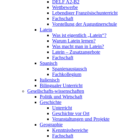
DELF A2-B2
Wettbewerbe
Lebendiger Französischunterricht
Fachschaft
Vorstellung der Augustinerschule
Latein
Was ist eigentlich „Latein“?
Warum Latein lernen?
Was macht man in Latein?
Latein – Zusatzangebote
Fachschaft
Spanisch
Spanienaustausch
Fachkollegium
Italienisch
Bilingualer Unterricht
Gesellschafts-wissenschaften
Politik und Wirtschaft
Geschichte
Unterricht
Geschichte vor Ort
Veranstaltungen und Projekte
Geographie
Kenntnissbereiche
Fachschaft