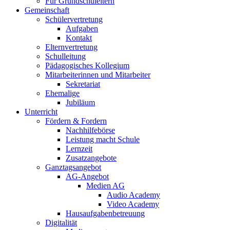
Für Grundschuleltern
Gemeinschaft
Schülervertretung
Aufgaben
Kontakt
Elternvertretung
Schulleitung
Pädagogisches Kollegium
Mitarbeiterinnen und Mitarbeiter
Sekretariat
Ehemalige
Jubiläum
Unterricht
Fördern & Fordern
Nachhilfebörse
Leistung macht Schule
Lernzeit
Zusatzangebote
Ganztagsangebot
AG-Angebot
Medien AG
Audio Academy
Video Academy
Hausaufgabenbetreuung
Digitalität