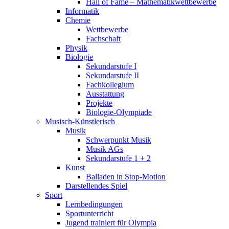
Hall of Fame – Mathematikwettbewerbe
Informatik
Chemie
Wettbewerbe
Fachschaft
Physik
Biologie
Sekundarstufe I
Sekundarstufe II
Fachkollegium
Ausstattung
Projekte
Biologie-Olympiade
Musisch-Künstlerisch
Musik
Schwerpunkt Musik
Musik AGs
Sekundarstufe 1 + 2
Kunst
Balladen in Stop-Motion
Darstellendes Spiel
Sport
Lernbedingungen
Sportunterricht
Jugend trainiert für Olympia