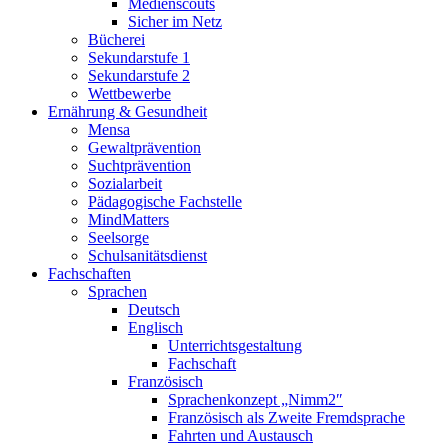
Medienscouts
Sicher im Netz
Bücherei
Sekundarstufe 1
Sekundarstufe 2
Wettbewerbe
Ernährung & Gesundheit
Mensa
Gewaltprävention
Suchtprävention
Sozialarbeit
Pädagogische Fachstelle
MindMatters
Seelsorge
Schulsanitätsdienst
Fachschaften
Sprachen
Deutsch
Englisch
Unterrichtsgestaltung
Fachschaft
Französisch
Sprachenkonzept „Nimm2″
Französisch als Zweite Fremdsprache
Fahrten und Austausch