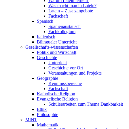
Warum Latein lernen?
Was macht man in Latein?
Latein – Zusatzangebote
Fachschaft
Spanisch
Spanienaustausch
Fachkollegium
Italienisch
Bilingualer Unterricht
Gesellschafts-wissenschaften
Politik und Wirtschaft
Geschichte
Unterricht
Geschichte vor Ort
Veranstaltungen und Projekte
Geographie
Kenntnissbereiche
Fachschaft
Katholische Religion
Evangelische Religion
Schülerarbeiten zum Thema Dankbarkeit
Ethik
Philosophie
MINT
Mathematik