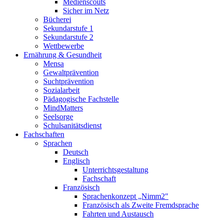
Medienscouts
Sicher im Netz
Bücherei
Sekundarstufe 1
Sekundarstufe 2
Wettbewerbe
Ernährung & Gesundheit
Mensa
Gewaltprävention
Suchtprävention
Sozialarbeit
Pädagogische Fachstelle
MindMatters
Seelsorge
Schulsanitätsdienst
Fachschaften
Sprachen
Deutsch
Englisch
Unterrichtsgestaltung
Fachschaft
Französisch
Sprachenkonzept „Nimm2″
Französisch als Zweite Fremdsprache
Fahrten und Austausch