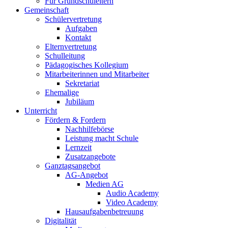
Für Grundschuleltern
Gemeinschaft
Schülervertretung
Aufgaben
Kontakt
Elternvertretung
Schulleitung
Pädagogisches Kollegium
Mitarbeiterinnen und Mitarbeiter
Sekretariat
Ehemalige
Jubiläum
Unterricht
Fördern & Fordern
Nachhilfebörse
Leistung macht Schule
Lernzeit
Zusatzangebote
Ganztagsangebot
AG-Angebot
Medien AG
Audio Academy
Video Academy
Hausaufgabenbetreuung
Digitalität