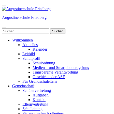
Weiter
zum
Inhalt
Augustinerschule Friedberg
(Enter
drücken)
Suchen
nach:
Willkommen
Aktuelles
Kalender
Leitbild
Schulprofil
Schulordnung
Medien – und Smartphoneregelung
Transparente Verantwortung
Geschichte der ASF
Für Grundschuleltern
Gemeinschaft
Schülervertretung
Aufgaben
Kontakt
Elternvertretung
Schulleitung
Pädagogisches Kollegium