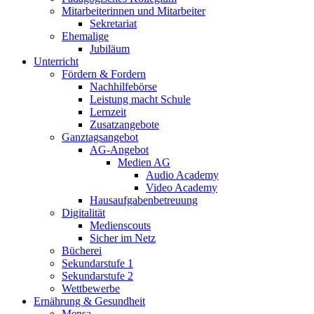
Mitarbeiterinnen und Mitarbeiter
Sekretariat
Ehemalige
Jubiläum
Unterricht
Fördern & Fordern
Nachhilfebörse
Leistung macht Schule
Lernzeit
Zusatzangebote
Ganztagsangebot
AG-Angebot
Medien AG
Audio Academy
Video Academy
Hausaufgabenbetreuung
Digitalität
Medienscouts
Sicher im Netz
Bücherei
Sekundarstufe 1
Sekundarstufe 2
Wettbewerbe
Ernährung & Gesundheit
Mensa