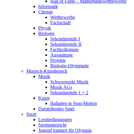
Hall of Fame – Mathematikwettbewerbe
Informatik
Chemie
Wettbewerbe
Fachschaft
Physik
Biologie
Sekundarstufe I
Sekundarstufe II
Fachkollegium
Ausstattung
Projekte
Biologie-Olympiade
Musisch-Künstlerisch
Musik
Schwerpunkt Musik
Musik AGs
Sekundarstufe 1 + 2
Kunst
Balladen in Stop-Motion
Darstellendes Spiel
Sport
Lernbedingungen
Sportunterricht
Jugend trainiert für Olympia