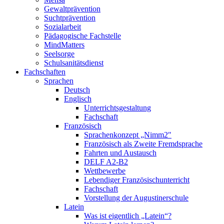
Gewaltprävention
Suchtprävention
Sozialarbeit
Pädagogische Fachstelle
MindMatters
Seelsorge
Schulsanitätsdienst
Fachschaften
Sprachen
Deutsch
Englisch
Unterrichtsgestaltung
Fachschaft
Französisch
Sprachenkonzept „Nimm2″
Französisch als Zweite Fremdsprache
Fahrten und Austausch
DELF A2-B2
Wettbewerbe
Lebendiger Französischunterricht
Fachschaft
Vorstellung der Augustinerschule
Latein
Was ist eigentlich „Latein“?