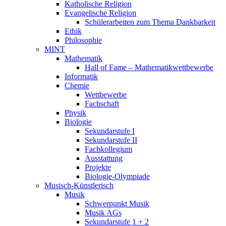
Katholische Religion
Evangelische Religion
Schülerarbeiten zum Thema Dankbarkeit
Ethik
Philosophie
MINT
Mathematik
Hall of Fame – Mathematikwettbewerbe
Informatik
Chemie
Wettbewerbe
Fachschaft
Physik
Biologie
Sekundarstufe I
Sekundarstufe II
Fachkollegium
Ausstattung
Projekte
Biologie-Olympiade
Musisch-Künstlerisch
Musik
Schwerpunkt Musik
Musik AGs
Sekundarstufe 1 + 2