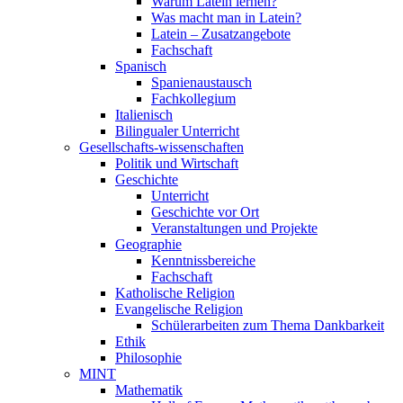
Warum Latein lernen?
Was macht man in Latein?
Latein – Zusatzangebote
Fachschaft
Spanisch
Spanienaustausch
Fachkollegium
Italienisch
Bilingualer Unterricht
Gesellschafts-wissenschaften
Politik und Wirtschaft
Geschichte
Unterricht
Geschichte vor Ort
Veranstaltungen und Projekte
Geographie
Kenntnissbereiche
Fachschaft
Katholische Religion
Evangelische Religion
Schülerarbeiten zum Thema Dankbarkeit
Ethik
Philosophie
MINT
Mathematik