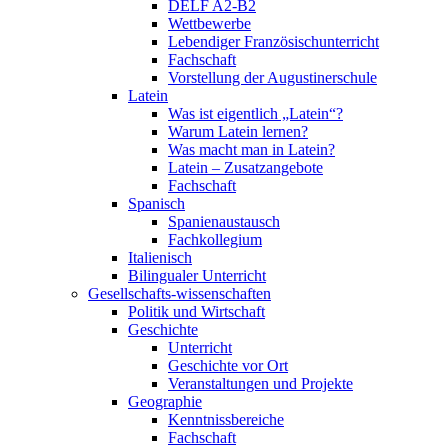
DELF A2-B2
Wettbewerbe
Lebendiger Französischunterricht
Fachschaft
Vorstellung der Augustinerschule
Latein
Was ist eigentlich „Latein“?
Warum Latein lernen?
Was macht man in Latein?
Latein – Zusatzangebote
Fachschaft
Spanisch
Spanienaustausch
Fachkollegium
Italienisch
Bilingualer Unterricht
Gesellschafts-wissenschaften
Politik und Wirtschaft
Geschichte
Unterricht
Geschichte vor Ort
Veranstaltungen und Projekte
Geographie
Kenntnissbereiche
Fachschaft