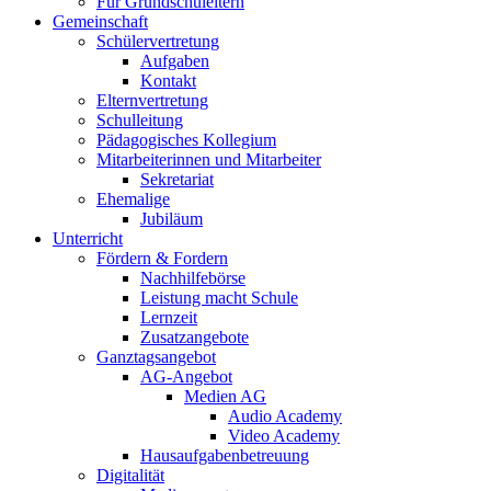
Für Grundschuleltern
Gemeinschaft
Schülervertretung
Aufgaben
Kontakt
Elternvertretung
Schulleitung
Pädagogisches Kollegium
Mitarbeiterinnen und Mitarbeiter
Sekretariat
Ehemalige
Jubiläum
Unterricht
Fördern & Fordern
Nachhilfebörse
Leistung macht Schule
Lernzeit
Zusatzangebote
Ganztagsangebot
AG-Angebot
Medien AG
Audio Academy
Video Academy
Hausaufgabenbetreuung
Digitalität