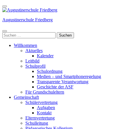
Weiter
zum
Inhalt
Augustinerschule Friedberg
(Enter
drücken)
Suchen
nach:
Willkommen
Aktuelles
Kalender
Leitbild
Schulprofil
Schulordnung
Medien – und Smartphoneregelung
Transparente Verantwortung
Geschichte der ASF
Für Grundschuleltern
Gemeinschaft
Schülervertretung
Aufgaben
Kontakt
Elternvertretung
Schulleitung
Pädagogisches Kollegium