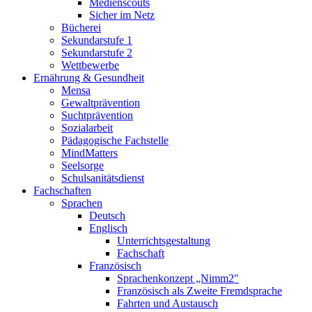
Medienscouts
Sicher im Netz
Bücherei
Sekundarstufe 1
Sekundarstufe 2
Wettbewerbe
Ernährung & Gesundheit
Mensa
Gewaltprävention
Suchtprävention
Sozialarbeit
Pädagogische Fachstelle
MindMatters
Seelsorge
Schulsanitätsdienst
Fachschaften
Sprachen
Deutsch
Englisch
Unterrichtsgestaltung
Fachschaft
Französisch
Sprachenkonzept „Nimm2″
Französisch als Zweite Fremdsprache
Fahrten und Austausch