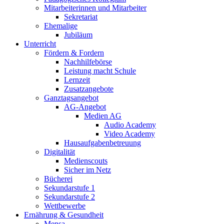
Mitarbeiterinnen und Mitarbeiter
Sekretariat
Ehemalige
Jubiläum
Unterricht
Fördern & Fordern
Nachhilfebörse
Leistung macht Schule
Lernzeit
Zusatzangebote
Ganztagsangebot
AG-Angebot
Medien AG
Audio Academy
Video Academy
Hausaufgabenbetreuung
Digitalität
Medienscouts
Sicher im Netz
Bücherei
Sekundarstufe 1
Sekundarstufe 2
Wettbewerbe
Ernährung & Gesundheit
Mensa