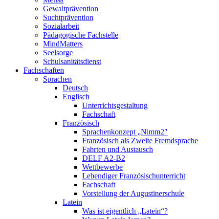
Gewaltprävention
Suchtprävention
Sozialarbeit
Pädagogische Fachstelle
MindMatters
Seelsorge
Schulsanitätsdienst
Fachschaften
Sprachen
Deutsch
Englisch
Unterrichtsgestaltung
Fachschaft
Französisch
Sprachenkonzept „Nimm2″
Französisch als Zweite Fremdsprache
Fahrten und Austausch
DELF A2-B2
Wettbewerbe
Lebendiger Französischunterricht
Fachschaft
Vorstellung der Augustinerschule
Latein
Was ist eigentlich „Latein“?