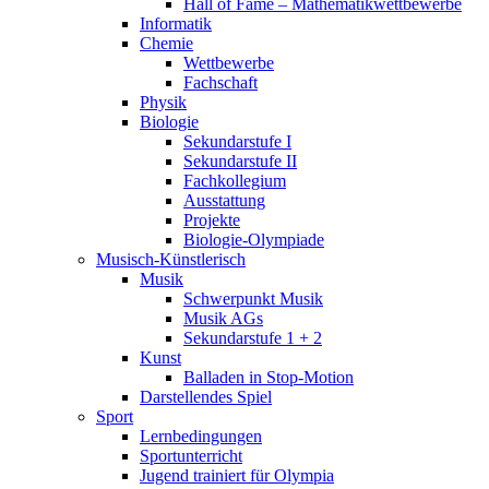
Hall of Fame – Mathematikwettbewerbe
Informatik
Chemie
Wettbewerbe
Fachschaft
Physik
Biologie
Sekundarstufe I
Sekundarstufe II
Fachkollegium
Ausstattung
Projekte
Biologie-Olympiade
Musisch-Künstlerisch
Musik
Schwerpunkt Musik
Musik AGs
Sekundarstufe 1 + 2
Kunst
Balladen in Stop-Motion
Darstellendes Spiel
Sport
Lernbedingungen
Sportunterricht
Jugend trainiert für Olympia