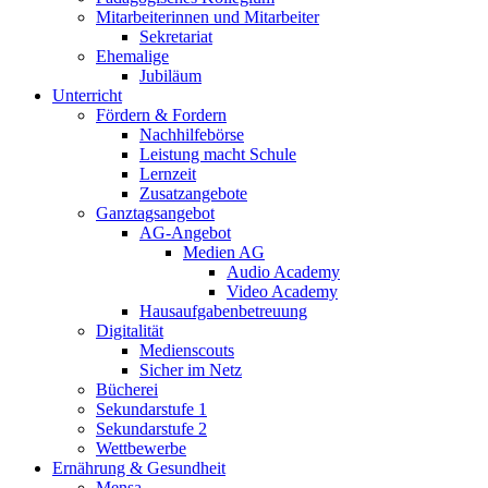
Mitarbeiterinnen und Mitarbeiter
Sekretariat
Ehemalige
Jubiläum
Unterricht
Fördern & Fordern
Nachhilfebörse
Leistung macht Schule
Lernzeit
Zusatzangebote
Ganztagsangebot
AG-Angebot
Medien AG
Audio Academy
Video Academy
Hausaufgabenbetreuung
Digitalität
Medienscouts
Sicher im Netz
Bücherei
Sekundarstufe 1
Sekundarstufe 2
Wettbewerbe
Ernährung & Gesundheit
Mensa