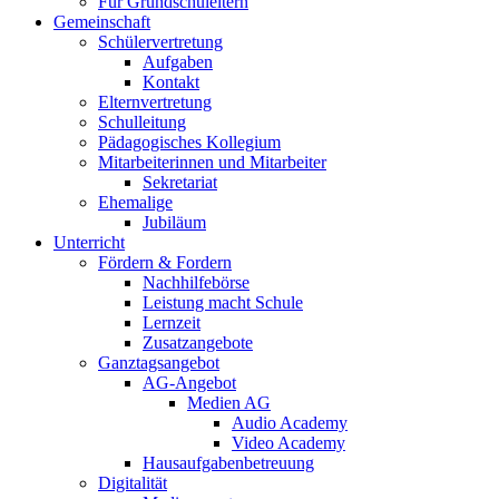
Für Grundschuleltern
Gemeinschaft
Schülervertretung
Aufgaben
Kontakt
Elternvertretung
Schulleitung
Pädagogisches Kollegium
Mitarbeiterinnen und Mitarbeiter
Sekretariat
Ehemalige
Jubiläum
Unterricht
Fördern & Fordern
Nachhilfebörse
Leistung macht Schule
Lernzeit
Zusatzangebote
Ganztagsangebot
AG-Angebot
Medien AG
Audio Academy
Video Academy
Hausaufgabenbetreuung
Digitalität