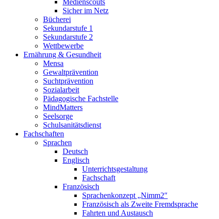
Medienscouts
Sicher im Netz
Bücherei
Sekundarstufe 1
Sekundarstufe 2
Wettbewerbe
Ernährung & Gesundheit
Mensa
Gewaltprävention
Suchtprävention
Sozialarbeit
Pädagogische Fachstelle
MindMatters
Seelsorge
Schulsanitätsdienst
Fachschaften
Sprachen
Deutsch
Englisch
Unterrichtsgestaltung
Fachschaft
Französisch
Sprachenkonzept „Nimm2″
Französisch als Zweite Fremdsprache
Fahrten und Austausch