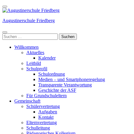
Weiter
zum
Inhalt
Augustinerschule Friedberg
(Enter
drücken)
Suchen
nach:
Willkommen
Aktuelles
Kalender
Leitbild
Schulprofil
Schulordnung
Medien – und Smartphoneregelung
Transparente Verantwortung
Geschichte der ASF
Für Grundschuleltern
Gemeinschaft
Schülervertretung
Aufgaben
Kontakt
Elternvertretung
Schulleitung
Pädagogisches Kollegium