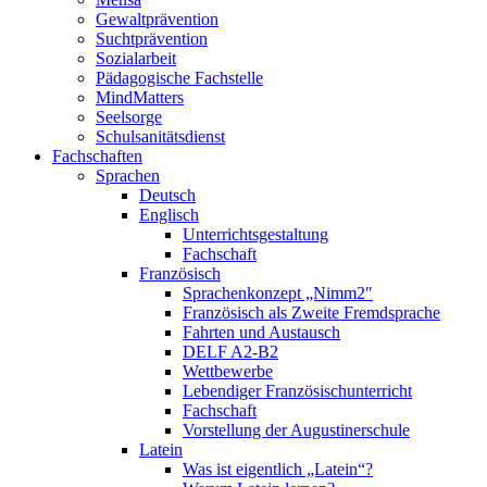
Gewaltprävention
Suchtprävention
Sozialarbeit
Pädagogische Fachstelle
MindMatters
Seelsorge
Schulsanitätsdienst
Fachschaften
Sprachen
Deutsch
Englisch
Unterrichtsgestaltung
Fachschaft
Französisch
Sprachenkonzept „Nimm2″
Französisch als Zweite Fremdsprache
Fahrten und Austausch
DELF A2-B2
Wettbewerbe
Lebendiger Französischunterricht
Fachschaft
Vorstellung der Augustinerschule
Latein
Was ist eigentlich „Latein“?