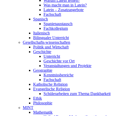
Warum Latein lernen?
Was macht man in Latein?
Latein – Zusatzangebote
Fachschaft
Spanisch
Spanienaustausch
Fachkollegium
Italienisch
Bilingualer Unterricht
Gesellschafts-wissenschaften
Politik und Wirtschaft
Geschichte
Unterricht
Geschichte vor Ort
Veranstaltungen und Projekte
Geographie
Kenntnissbereiche
Fachschaft
Katholische Religion
Evangelische Religion
Schülerarbeiten zum Thema Dankbarkeit
Ethik
Philosophie
MINT
Mathematik