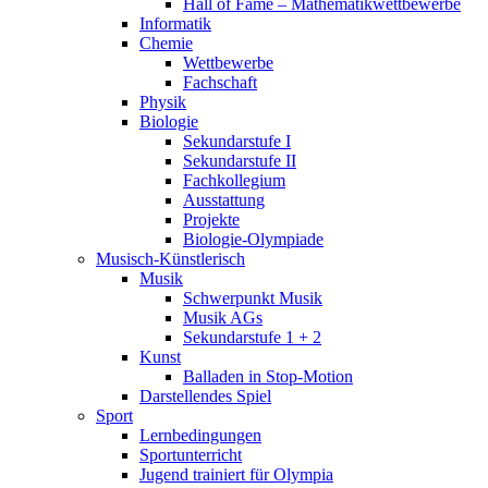
Hall of Fame – Mathematikwettbewerbe
Informatik
Chemie
Wettbewerbe
Fachschaft
Physik
Biologie
Sekundarstufe I
Sekundarstufe II
Fachkollegium
Ausstattung
Projekte
Biologie-Olympiade
Musisch-Künstlerisch
Musik
Schwerpunkt Musik
Musik AGs
Sekundarstufe 1 + 2
Kunst
Balladen in Stop-Motion
Darstellendes Spiel
Sport
Lernbedingungen
Sportunterricht
Jugend trainiert für Olympia